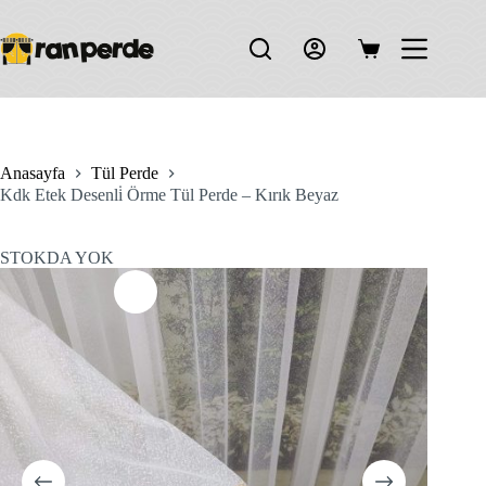
Skip
to
content
Shopping
cart
Anasayfa
Tül Perde
Kdk Etek Desenli̇ Örme Tül Perde – Kırık Beyaz
STOKDA YOK