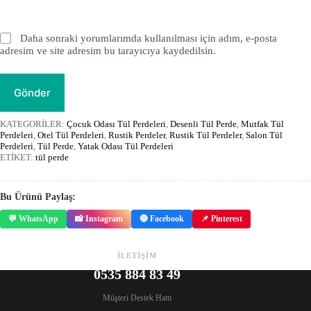
Daha sonraki yorumlarımda kullanılması için adım, e-posta
adresim ve site adresim bu tarayıcıya kaydedilsin.
Gönder
KATEGORİLER:
Çocuk Odası Tül Perdeleri
,
Desenli Tül Perde
,
Mutfak Tül
Perdeleri
,
Otel Tül Perdeleri
,
Rustik Perdeler
,
Rustik Tül Perdeler
,
Salon Tül
Perdeleri
,
Tül Perde
,
Yatak Odası Tül Perdeleri
ETİKET:
tül perde
Bu Ürünü Paylaş:
💬 WhatsApp
📸 Instagram
🔵 Facebook
📌 Pinterest
İLETİŞİM
0535 884 83 49
Müşteri Destek Hattı