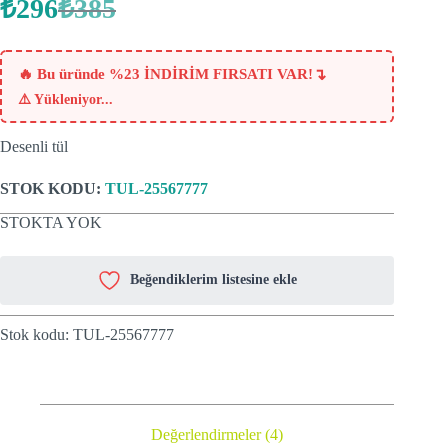
₺
296
₺
385
Orijinal
Şu
fiyat:
andaki
fiyat:
₺385.
₺296.
↴
🔥 Bu üründe %23 İNDİRİM FIRSATI VAR!
⚠️
Yükleniyor...
Desenli tül
STOK KODU:
TUL-25567777
STOKTA YOK
Beğendiklerim listesine ekle
Stok kodu:
TUL-25567777
Değerlendirmeler (4)