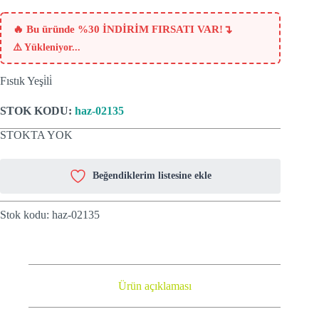
fiyat:
₺1099.
₺769.
↴
🔥 Bu üründe %30 İNDİRİM FIRSATI VAR!
⚠️
Yükleniyor...
Fıstık Yeşi̇li̇
STOK KODU:
haz-02135
STOKTA YOK
Beğendiklerim listesine ekle
Stok kodu:
haz-02135
Ürün açıklaması