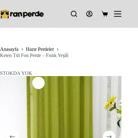
Skip
to
content
Shopping
cart
Anasayfa
Hazır Perdeler
Keten Tül Fon Perde – Fıstık Yeşi̇li̇
STOKDA YOK