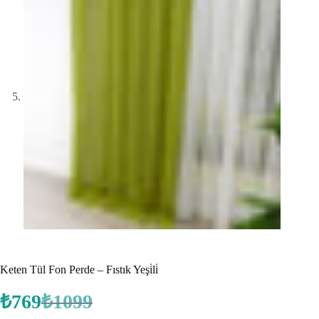
Keten Tül Fon Perde – Fıstık Yeşi̇li̇
₺
769
₺
1099
Orijinal
Şu
fiyat:
andaki