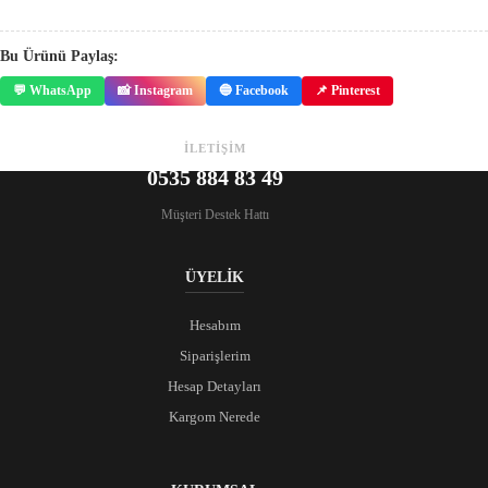
Bu Ürünü Paylaş:
💬 WhatsApp
📸 Instagram
🔵 Facebook
📌 Pinterest
İLETİŞİM
0535 884 83 49
Müşteri Destek Hattı
ÜYELİK
Hesabım
Siparişlerim
Hesap Detayları
Kargom Nerede