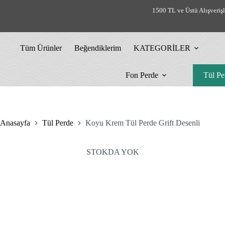
Skip
1500 TL ve Üstü Alışveriş
to
content
Tüm Ürünler
Beğendiklerim
KATEGORİLER
Fon Perde
Tül Pe
Anasayfa
Tül Perde
Koyu Krem Tül Perde Grift Desenli
STOKDA YOK