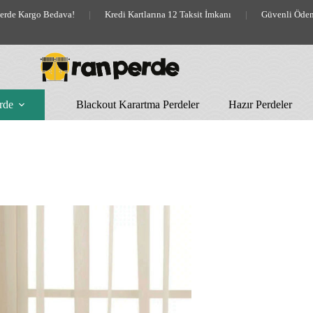
lerde Kargo Bedava!
|
Kredi Kartlarına 12 Taksit İmkanı
|
Güvenli Öde
rde
Blackout Karartma Perdeler
Hazır Perdeler