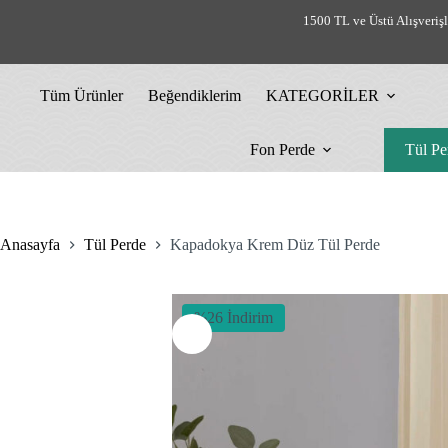
Skip
1500 TL ve Üstü Alışveriş
to
content
Tüm Ürünler
Beğendiklerim
KATEGORİLER
Fon Perde
Tül Pe
Anasayfa
Tül Perde
Kapadokya Krem Düz Tül Perde
%26 İndirim