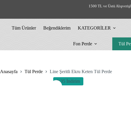
Skip
1500 TL ve Üstü Alışveriş
to
content
Tüm Ürünler
Beğendiklerim
KATEGORİLER
Fon Perde
Tül Pe
Anasayfa
Tül Perde
Line Şeritli Ekru Keten Tül Perde
%35 İndirim