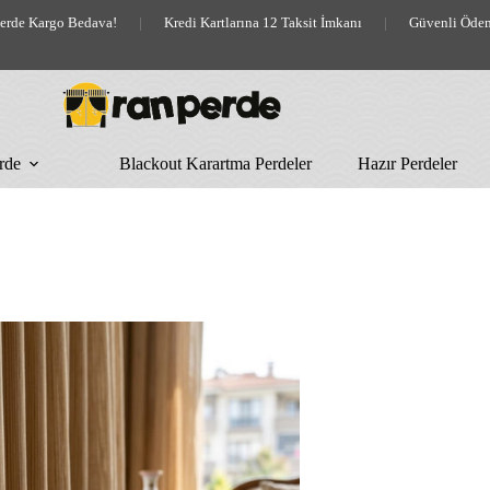
lerde Kargo Bedava!
|
Kredi Kartlarına 12 Taksit İmkanı
|
Güvenli Öde
rde
Blackout Karartma Perdeler
Hazır Perdeler