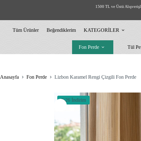
Skip
1500 TL ve Üstü Alışveriş
to
content
Tüm Ürünler
Beğendiklerim
KATEGORİLER
Fon Perde
Tül Pe
Anasayfa
Fon Perde
Lizbon Karamel Rengi Çizgili Fon Perde
%26 İndirim