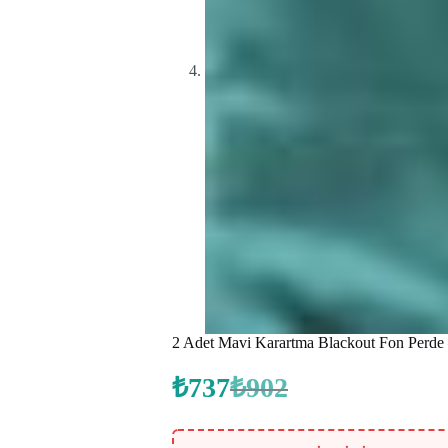
2 Adet Mavi Karartma Blackout Fon Perde – P
₺
737
₺
902
Orijinal
Şu
fiyat:
andaki
fiyat:
₺902.