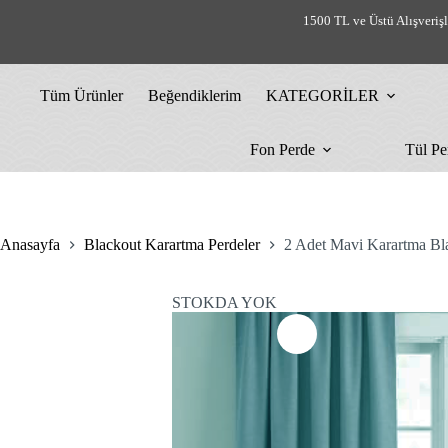
Skip
1500 TL ve Üstü Alışveriş
to
content
Tüm Ürünler
Beğendiklerim
KATEGORİLER
Fon Perde
Tül Pe
Anasayfa
Blackout Karartma Perdeler
2 Adet Mavi Karartma Blac
STOKDA YOK