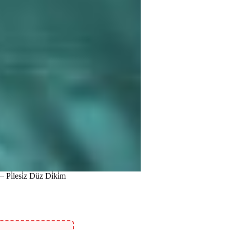
i̇lesi̇z Düz Di̇ki̇m