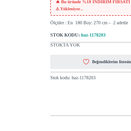
₺737.
🔥 Bu üründe %18 İNDİRİM FIRSATI
⚠️
Yükleniyor...
Ölçüler : En 180 Boy: 270 cm – 2 adettir
STOK KODU:
haz-1178203
STOKTA YOK
Beğendiklerim listesin
Stok kodu:
haz-1178203