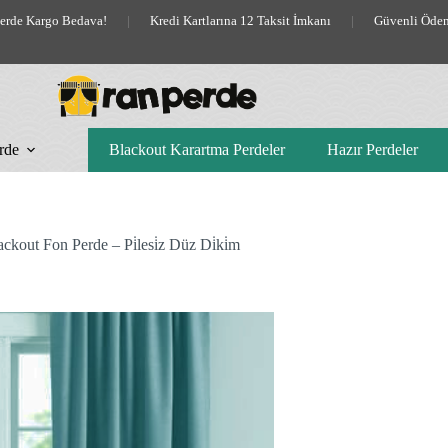
lerde Kargo Bedava!
|
Kredi Kartlarına 12 Taksit İmkanı
|
Güvenli Öde
rde
Blackout Karartma Perdeler
Hazır Perdeler
kout Fon Perde – Pi̇lesi̇z Düz Di̇ki̇m