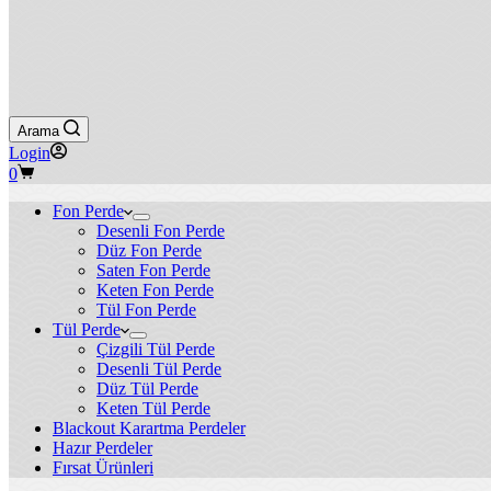
Arama
Login
Shopping
0
cart
Fon Perde
Desenli Fon Perde
Düz Fon Perde
Saten Fon Perde
Keten Fon Perde
Tül Fon Perde
Tül Perde
Çizgili Tül Perde
Desenli Tül Perde
Düz Tül Perde
Keten Tül Perde
Blackout Karartma Perdeler
Hazır Perdeler
Fırsat Ürünleri