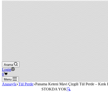
Arama
Login
Shopping
0
cart
Menu
Anasayfa
Tül Perde
Panama Keteni Mavi Çizgili Tül Perde – Kırık
STOKDA YOK
🔍