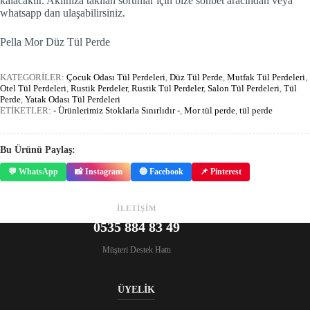
kalacaktır. Aklınıza takılan sorunlar için bize sohbet aracından veya
whatsapp dan ulaşabilirsiniz.
Pella Mor Düz Tül Perde
KATEGORİLER:
Çocuk Odası Tül Perdeleri
,
Düz Tül Perde
,
Mutfak Tül Perdeleri
,
Otel Tül Perdeleri
,
Rustik Perdeler
,
Rustik Tül Perdeler
,
Salon Tül Perdeleri
,
Tül
Perde
,
Yatak Odası Tül Perdeleri
ETİKETLER:
- Ürünlerimiz Stoklarla Sınırlıdır -
,
Mor tül perde
,
tül perde
Bu Ürünü Paylaş:
💬 WhatsApp
📸 Instagram
🔵 Facebook
📌 Pinterest
İLETİŞİM
0535 884 83 49
Müşteri Destek Hattı
ÜYELİK