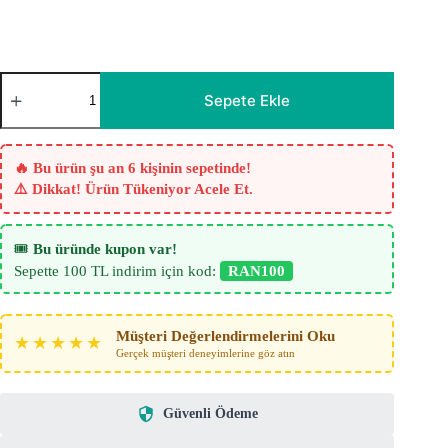
Pella
Mor
Sepete Ekle
Düz
Tül
Perde
adet
🔥 Bu ürün şu an 6 kişinin sepetinde!
⚠️ Dikkat! Ürün Tükeniyor Acele Et.
🎟️
Bu üründe kupon var!
Sepette 100 TL indirim için kod:
RAN100
Müşteri Değerlendirmelerini Oku
★★★★★
Gerçek müşteri deneyimlerine göz atın
Güvenli Ödeme