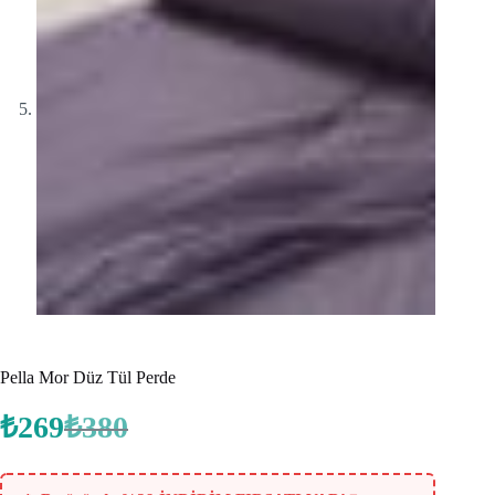
Pella Mor Düz Tül Perde
₺
269
₺
380
Orijinal
Şu
fiyat:
andaki
fiyat:
₺380.