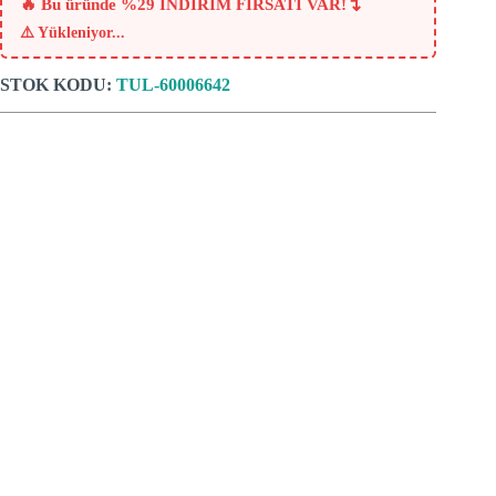
₺269.
↴
🔥 Bu üründe %29 İNDİRİM FIRSATI VAR!
⚠️
Yükleniyor...
STOK KODU:
TUL-60006642