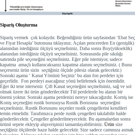
Sipariş Oluşturma
Sipariş vermek çok kolaydır. Beğendiğiniz ürün sayfasından ‘Ebat Seç
ve Fiyat Hesapla’ butonuna tıklayınız. Açılan pencereden En (genişlik)
alanından istediğiniz ölçüyü seçmelisiniz. Daha sonra Boy(yükseklik)
alanından istediğiniz ölçüyü seçmelisiniz. Sonrasında pile sıkılığı
satırında pile seçeneğini seçmelisiniz. Eğer pile istemiyor, sadece
kapatma amaçlı kullanıcaksanız kapatma alanını seçmelisiniz. ( Bunu
seçerseniz ürün sizin seçtiğiniz ölçüde pilesiz olarak gelecektir.)
Sonraki aşama ‘ Kanat Yönünü Seçiniz’ bu alan fon perdeler için
geçerlidir. Fon perdeyi asacağınız yönü belirlemek için önemlidir.
Eğer iki tene isterseniz Çift Kanat seçeneğini seçmelisiniz, sağ ve sol
olmak üzere iki ürün gönderilecektir Tül perdelerde bu alanın bir
önemi yoktur. Sonraki aşama perdenizi nereye takacağızdır. Korniş ise
Koniş seçeneğini rustik borusuysa Rustik Borusuna seçeneğini
seçmelisiniz. Rustik Borusunu seçenler rustik çengellerini kendileri
temin etmelidir. Tarafımızca perde rustik çengelleri takılabilir halde
gönderilecektir. Çengeller gönderilmeyecektir. Bu aşamalardan sonra
ürünü sepete ekleyip alışverişinizi tamamlayabilirsiniz.
Ürün
size
seçtiğiniz ölçülerde hazır halde gelecektir. Size sadece camınıza asmak