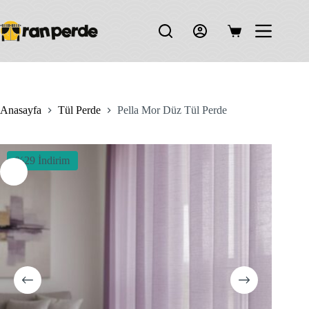
Skip
to
content
Shopping
cart
Anasayfa
Tül Perde
Pella Mor Düz Tül Perde
%29 İndirim