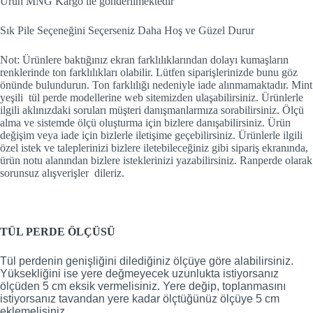
Ürün MNG Kargo ile gönderilmektedir
Sık Pile Seçeneğini Seçerseniz Daha Hoş ve Güzel Durur
Not: Ürünlere baktığınız ekran farklılıklarından dolayı kumaşların
renklerinde ton farklılıkları olabilir. Lütfen siparişlerinizde bunu göz
önünde bulundurun. Ton farklılığı nedeniyle iade alınmamaktadır. Mint
yeşili tül perde modellerine web sitemizden ulaşabilirsiniz. Ürünlerle
ilgili aklınızdaki soruları müşteri danışmanlarmıza sorabilirsiniz. Ölçü
alma ve sistemde ölçü oluşturma için bizlere danışabilirsiniz. Ürün
değişim veya iade için bizlerle iletişime geçebilirsiniz. Ürünlerle ilgili
özel istek ve taleplerinizi bizlere iletebileceğiniz gibi sipariş ekranında,
ürün notu alanından bizlere isteklerinizi yazabilirsiniz. Ranperde olarak
sorunsuz alışverişler dileriz.
TÜL PERDE ÖLÇÜSÜ
Tül perdenin genişliğini dilediğiniz ölçüye göre alabilirsiniz.
Yüksekliğini ise yere değmeyecek uzunlukta istiyorsanız
ölçüden 5 cm eksik vermelisiniz. Yere değip, toplanmasını
istiyorsanız tavandan yere kadar ölçtüğünüz ölçüye 5 cm
eklemelisiniz.