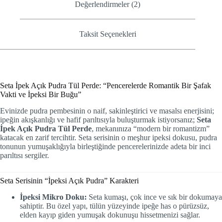
Değerlendirmeler (2)
Taksit Seçenekleri
Seta İpek Açık Pudra Tül Perde: “Pencerelerde Romantik Bir Şafak
Vakti ve İpeksi Bir Buğu”
Evinizde pudra pembesinin o naif, sakinleştirici ve masalsı enerjisini;
ipeğin akışkanlığı ve hafif parıltısıyla buluşturmak istiyorsanız;
Seta
İpek Açık Pudra Tül Perde
, mekanınıza “modern bir romantizm”
katacak en zarif tercihtir. Seta serisinin o meşhur ipeksi dokusu, pudra
tonunun yumuşaklığıyla birleştiğinde pencerelerinizde adeta bir inci
parıltısı sergiler.
Seta Serisinin “İpeksi Açık Pudra” Karakteri
İpeksi Mikro Doku:
Seta kumaşı, çok ince ve sık bir dokumaya
sahiptir. Bu özel yapı, tülün yüzeyinde ipeğe has o pürüzsüz,
elden kayıp giden yumuşak dokunuşu hissetmenizi sağlar.