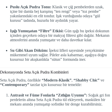
Puslu Açık Pudra Tonu:
Klasik ve çiğ pembelerden uzak,
içine bir damla bej karışmış “ten rengi” veya “toz pembe”
yakınlarındaki en elit tondur. Işık vurduğunda odaya “gül
kurusu” tadında, huzurlu bir aydınlık yayar.
Işığı Yumuşatan “Filtre” Etkisi:
Gün ışığı bu ipeksi dokunun
içinden geçerken odaya bir makyaj filtresi gibi dağılır. Mekanın
atmosferini anında yumuşatır ve daha davetkar kılar.
Su Gibi Akan Döküm:
İpeksi lifleri sayesinde yerçekimine
mükemmel uyum sağlar. Pileler asla kabarmaz, aşağıya doğru
kusursuz bir akışkanlıkla “sütun” formunda iner.
Dekorasyonda Seta Açık Pudra Kombinleri
Seta Açık Pudra, özellikle
“Modern-Klasik”
,
“Shabby Chic”
ve
“Contemporary”
tarzlar için kusursuz bir temeldir:
Antrasit ve Füme Fonlarla “Zıtlığın Uyumu”:
Soğuk gri fon
perdelerin altına Seta Açık Pudra tül ekleyerek, maskülen bir
mekanı anında yumuşatıp sofistike bir denge kurabilirsiniz.