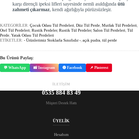
karşı dirençli ipeksi lifleri sayesinde nemli asıldığında
ütü
zahmeti çıkarmaz
, kendi ağırlığıyla pürüzsüzleşir.
KATEGORİLER:
Çocuk Odası Tül Perdeleri
,
Düz Tül Perde
,
Mutfak Tül Perdeleri
,
Otel Tül Perdeleri
,
Rustik Perdeler
,
Rustik Tül Perdeler
,
Salon Tül Perdeleri
,
Tül
Perde
,
Yatak Odası Tül Perdeleri
ETİKETLER:
- Ürünlerimiz Stoklarla Sınırlıdır -
,
açık pudra
,
tül perde
Bu Ürünü Paylaş:
💬 WhatsApp
📸 Instagram
🔵 Facebook
📌 Pinterest
İLETİŞİM
0535 884 83 49
Müşteri Destek Hattı
ÜYELİK
Hesabım