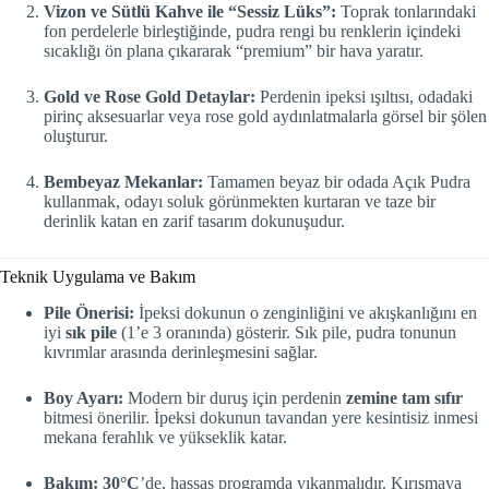
Vizon ve Sütlü Kahve ile “Sessiz Lüks”:
Toprak tonlarındaki
fon perdelerle birleştiğinde, pudra rengi bu renklerin içindeki
sıcaklığı ön plana çıkararak “premium” bir hava yaratır.
Gold ve Rose Gold Detaylar:
Perdenin ipeksi ışıltısı, odadaki
pirinç aksesuarlar veya rose gold aydınlatmalarla görsel bir şölen
oluşturur.
Bembeyaz Mekanlar:
Tamamen beyaz bir odada Açık Pudra
kullanmak, odayı soluk görünmekten kurtaran ve taze bir
derinlik katan en zarif tasarım dokunuşudur.
Teknik Uygulama ve Bakım
Pile Önerisi:
İpeksi dokunun o zenginliğini ve akışkanlığını en
iyi
sık pile
(1’e 3 oranında) gösterir. Sık pile, pudra tonunun
kıvrımlar arasında derinleşmesini sağlar.
Boy Ayarı:
Modern bir duruş için perdenin
zemine tam sıfır
bitmesi önerilir. İpeksi dokunun tavandan yere kesintisiz inmesi
mekana ferahlık ve yükseklik katar.
Bakım:
30°C
’de, hassas programda yıkanmalıdır. Kırışmaya