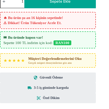
İpek
Sepete Ekle
Açık
Pudra
Tül
Perde
🔥 Bu ürün şu an 16 kişinin sepetinde!
adet
⚠️ Dikkat! Ürün Tükeniyor Acele Et.
🎟️
Bu üründe kupon var!
Sepette 100 TL indirim için kod:
RAN100
Müşteri Değerlendirmelerini Oku
★★★★★
Gerçek müşteri deneyimlerine göz atın
Güvenli Ödeme
3-5 iş gününde kargoda
Özel Dikim