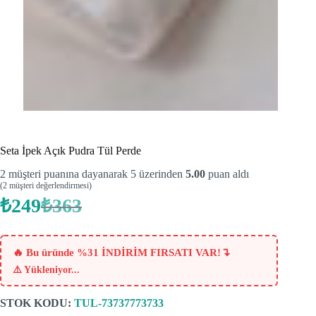
Seta İpek Açık Pudra Tül Perde
2
müşteri puanına dayanarak 5 üzerinden
5.00
puan aldı
(
2
müşteri değerlendirmesi)
₺
249
₺
363
Orijinal
Şu
fiyat:
andaki
fiyat:
₺363.
₺249.
↴
🔥 Bu üründe %31 İNDİRİM FIRSATI VAR!
⚠️
Yükleniyor...
STOK KODU:
TUL-73737773733