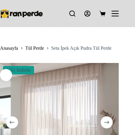
Skip
to
content
Shopping
cart
Anasayfa
Tül Perde
Seta İpek Açık Pudra Tül Perde
%31 İndirim