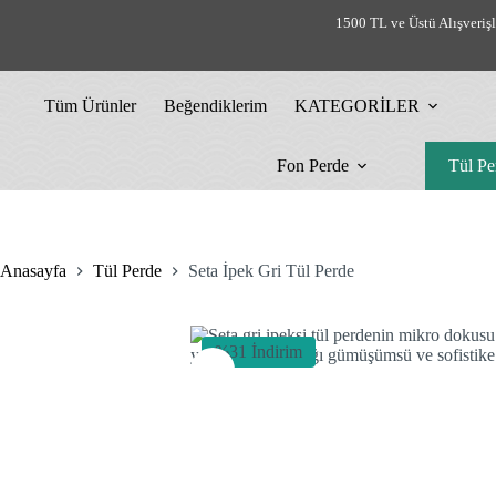
Skip
1500 TL ve Üstü Alışveriş
to
content
Tüm Ürünler
Beğendiklerim
KATEGORİLER
Fon Perde
Tül Pe
Anasayfa
Tül Perde
Seta İpek Gri Tül Perde
%31 İndirim