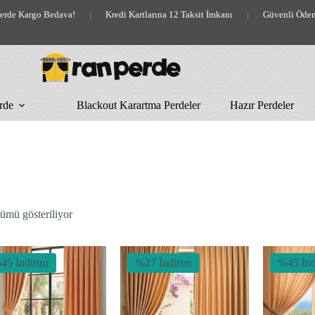
lerde Kargo Bedava!
|
Kredi Kartlarına 12 Taksit İmkanı
|
Güvenli Öde
rde
Blackout Karartma Perdeler
Hazır Perdeler
En
ümü gösteriliyor
yeniye
göre
sıralandı
45 İndirim
%27 İndirim
%45 İnd