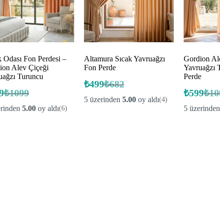
k Odası Fon Perdesi –
Altamura Sıcak Yavruağzı
Gordion Al
ion Alev Çiçeği
Fon Perde
Yavruağzı 
uağzı Turuncu
Perde
₺
499
₺
682
Orijinal
Şu
9
₺
1099
₺
599
₺
10
Orijinal
Şu
fiyat:
andaki
Orij
Şu
5 üzerinden
5.00
oy aldı
(4)
fiyat:
andaki
fiyat:
fiyat
anda
₺682.
erinden
5.00
oy aldı
5 üzerinde
(6)
fiyat:
fiyat
₺1099.
₺499.
₺10
₺599.
₺59