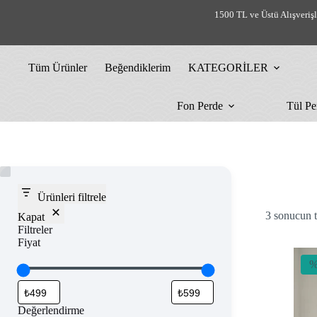
Skip
1500 TL ve Üstü Alışveriş
to
content
Tüm Ürünler
Beğendiklerim
KATEGORİLER
Fon Perde
Tül Pe
Ürünleri filtrele
3 sonucun t
Kapat
Filtreler
Fiyat
%
Değerlendirme