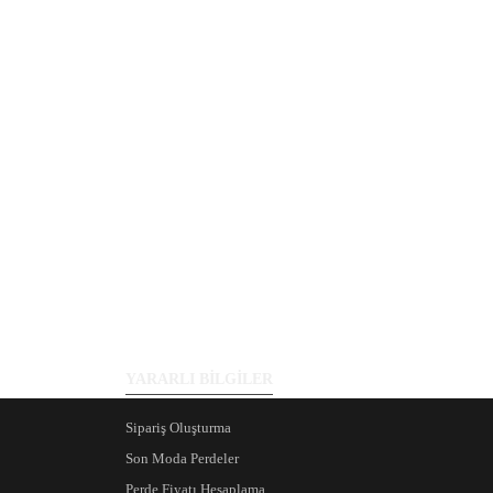
YARARLI BİLGİLER
Sipariş Oluşturma
Son Moda Perdeler
Perde Fiyatı Hesaplama