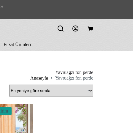
me
Shopping
cart
Fırsat Ürünleri
Yavruağzı fon perde
Anasayfa
Yavruağzı fon perde
irim