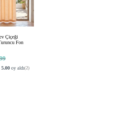
ev Çiçeği
Turuncu Fon
99
inal
:
ki
n
5.00
oy aldı
(2)
:
99.
9.