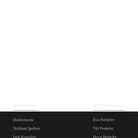
KURUMSAL
KATEGORİLER
Hakkımızda
Fon Perdeler
Teslimat Şartları
Tül Perdeler
İade Koşulları
Hazır Perdeler