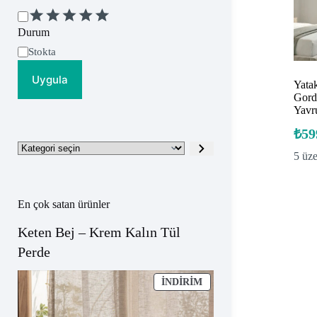
Değerlendirme
Durum
Uygunluk
Stokta
Uygula
Yata
Gord
Yavr
₺
59
Kategori
5 üz
seçin
En çok satan ürünler
Keten Bej – Krem Kalın Tül
Perde
İNDIRIMDEKI
İNDIRIM
ÜRÜN