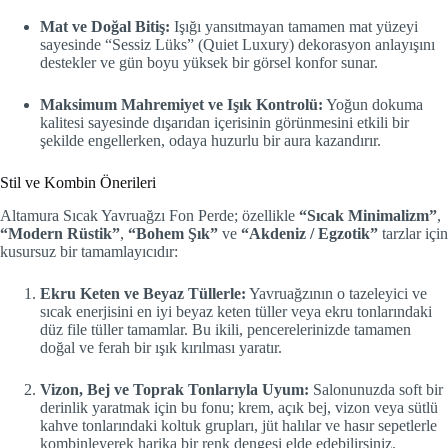
Mat ve Doğal Bitiş:
Işığı yansıtmayan tamamen mat yüzeyi
sayesinde “Sessiz Lüks” (Quiet Luxury) dekorasyon anlayışını
destekler ve gün boyu yüksek bir görsel konfor sunar.
Maksimum Mahremiyet ve Işık Kontrolü:
Yoğun dokuma
kalitesi sayesinde dışarıdan içerisinin görünmesini etkili bir
şekilde engellerken, odaya huzurlu bir aura kazandırır.
Stil ve Kombin Önerileri
Altamura Sıcak Yavruağzı Fon Perde; özellikle
“Sıcak Minimalizm”
,
“Modern Rüstik”
,
“Bohem Şık”
ve
“Akdeniz / Egzotik”
tarzlar için
kusursuz bir tamamlayıcıdır:
Ekru Keten ve Beyaz Tüllerle:
Yavruağzının o tazeleyici ve
sıcak enerjisini en iyi beyaz keten tüller veya ekru tonlarındaki
düz file tüller tamamlar. Bu ikili, pencerelerinizde tamamen
doğal ve ferah bir ışık kırılması yaratır.
Vizon, Bej ve Toprak Tonlarıyla Uyum:
Salonunuzda soft bir
derinlik yaratmak için bu fonu; krem, açık bej, vizon veya sütlü
kahve tonlarındaki koltuk grupları, jüt halılar ve hasır sepetlerle
kombinleyerek harika bir renk dengesi elde edebilirsiniz.