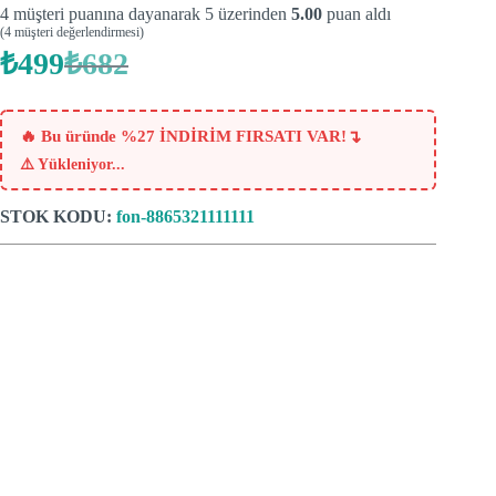
4
müşteri puanına dayanarak 5 üzerinden
5.00
puan aldı
(
4
müşteri değerlendirmesi)
₺
499
₺
682
Orijinal
Şu
fiyat:
andaki
fiyat:
₺682.
₺499.
↴
🔥 Bu üründe %27 İNDİRİM FIRSATI VAR!
⚠️
Yükleniyor...
STOK KODU:
fon-8865321111111