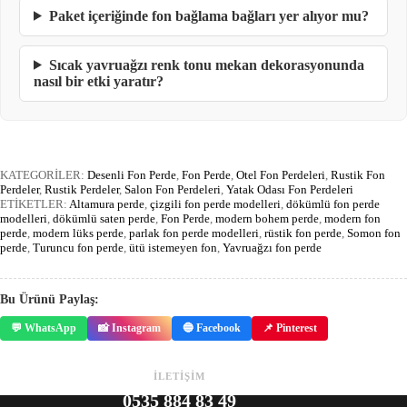
Paket içeriğinde fon bağlama bağları yer alıyor mu?
Sıcak yavruağzı renk tonu mekan dekorasyonunda
nasıl bir etki yaratır?
KATEGORİLER:
Desenli Fon Perde
,
Fon Perde
,
Otel Fon Perdeleri
,
Rustik Fon
Perdeler
,
Rustik Perdeler
,
Salon Fon Perdeleri
,
Yatak Odası Fon Perdeleri
ETİKETLER:
Altamura perde
,
çizgili fon perde modelleri
,
dökümlü fon perde
modelleri
,
dökümlü saten perde
,
Fon Perde
,
modern bohem perde
,
modern fon
perde
,
modern lüks perde
,
parlak fon perde modelleri
,
rüstik fon perde
,
Somon fon
perde
,
Turuncu fon perde
,
ütü istemeyen fon
,
Yavruağzı fon perde
Bu Ürünü Paylaş:
💬 WhatsApp
📸 Instagram
🔵 Facebook
📌 Pinterest
İLETİŞİM
0535 884 83 49