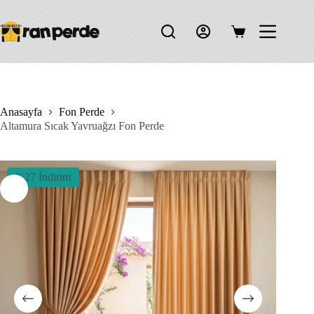
Skip
to
content
Shopping
cart
Anasayfa
Fon Perde
Altamura Sıcak Yavruağzı Fon Perde
%27 İndirim