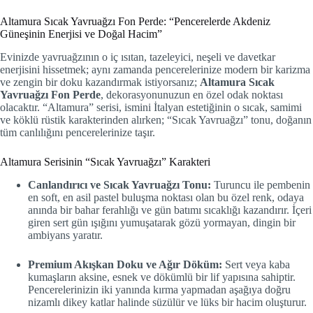
Altamura Sıcak Yavruağzı Fon Perde: “Pencerelerde Akdeniz
Güneşinin Enerjisi ve Doğal Hacim”
Evinizde yavruağzının o iç ısıtan, tazeleyici, neşeli ve davetkar
enerjisini hissetmek; aynı zamanda pencerelerinize modern bir karizma
ve zengin bir doku kazandırmak istiyorsanız;
Altamura Sıcak
Yavruağzı Fon Perde
, dekorasyonunuzun en özel odak noktası
olacaktır. “Altamura” serisi, ismini İtalyan estetiğinin o sıcak, samimi
ve köklü rüstik karakterinden alırken; “Sıcak Yavruağzı” tonu, doğanın
tüm canlılığını pencerelerinize taşır.
Altamura Serisinin “Sıcak Yavruağzı” Karakteri
Canlandırıcı ve Sıcak Yavruağzı Tonu:
Turuncu ile pembenin
en soft, en asil pastel buluşma noktası olan bu özel renk, odaya
anında bir bahar ferahlığı ve gün batımı sıcaklığı kazandırır. İçeri
giren sert gün ışığını yumuşatarak gözü yormayan, dingin bir
ambiyans yaratır.
Premium Akışkan Doku ve Ağır Döküm:
Sert veya kaba
kumaşların aksine, esnek ve dökümlü bir lif yapısına sahiptir.
Pencerelerinizin iki yanında kırma yapmadan aşağıya doğru
nizamlı dikey katlar halinde süzülür ve lüks bir hacim oluşturur.