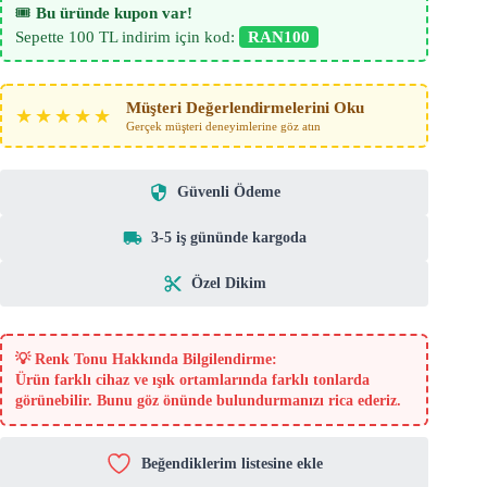
🎟️
Bu üründe kupon var!
Sepette 100 TL indirim için kod:
RAN100
Müşteri Değerlendirmelerini Oku
★★★★★
Gerçek müşteri deneyimlerine göz atın
Güvenli Ödeme
3-5 iş gününde kargoda
Özel Dikim
💡
Renk Tonu Hakkında Bilgilendirme:
Ürün farklı cihaz ve ışık ortamlarında farklı tonlarda
görünebilir. Bunu göz önünde bulundurmanızı rica ederiz.
Beğendiklerim listesine ekle