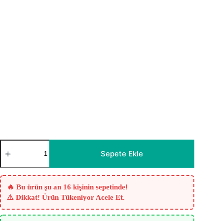
Altamura
Sıcak
Sepete Ekle
Yavruağzı
Fon
Perde
adet
🔥 Bu ürün şu an 16 kişinin sepetinde!
⚠️ Dikkat! Ürün Tükeniyor Acele Et.