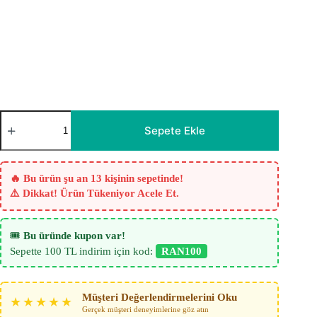
Gordion
Alev
Sepete Ekle
Çiçeği
Yavruağzı
Turuncu
Fon
🔥 Bu ürün şu an 13 kişinin sepetinde!
Perde
⚠️ Dikkat! Ürün Tükeniyor Acele Et.
adet
🎟️
Bu üründe kupon var!
Sepette 100 TL indirim için kod:
RAN100
Müşteri Değerlendirmelerini Oku
★★★★★
Gerçek müşteri deneyimlerine göz atın