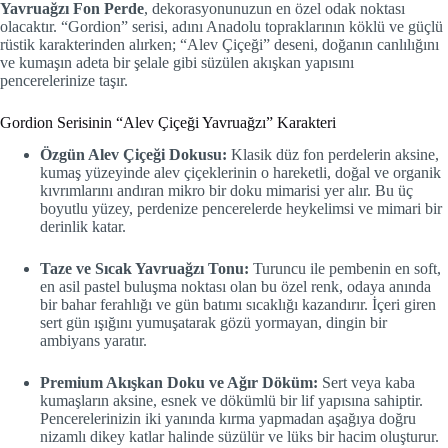
Yavruağzı Fon Perde
, dekorasyonunuzun en özel odak noktası
olacaktır. “Gordion” serisi, adını Anadolu topraklarının köklü ve güçlü
rüstik karakterinden alırken; “Alev Çiçeği” deseni, doğanın canlılığını
ve kumaşın adeta bir şelale gibi süzülen akışkan yapısını
pencerelerinize taşır.
Gordion Serisinin “Alev Çiçeği Yavruağzı” Karakteri
Özgün Alev Çiçeği Dokusu:
Klasik düz fon perdelerin aksine,
kumaş yüzeyinde alev çiçeklerinin o hareketli, doğal ve organik
kıvrımlarını andıran mikro bir doku mimarisi yer alır. Bu üç
boyutlu yüzey, perdenize pencerelerde heykelimsi ve mimari bir
derinlik katar.
Taze ve Sıcak Yavruağzı Tonu:
Turuncu ile pembenin en soft,
en asil pastel buluşma noktası olan bu özel renk, odaya anında
bir bahar ferahlığı ve gün batımı sıcaklığı kazandırır. İçeri giren
sert gün ışığını yumuşatarak gözü yormayan, dingin bir
ambiyans yaratır.
Premium Akışkan Doku ve Ağır Döküm:
Sert veya kaba
kumaşların aksine, esnek ve dökümlü bir lif yapısına sahiptir.
Pencerelerinizin iki yanında kırma yapmadan aşağıya doğru
nizamlı dikey katlar halinde süzülür ve lüks bir hacim oluşturur.