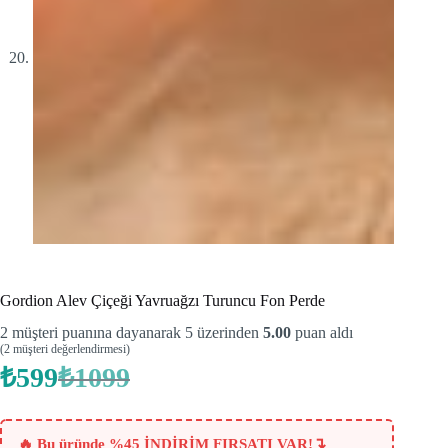
Gordion Alev Çiçeği Yavruağzı Turuncu Fon Perde
2
müşteri puanına dayanarak 5 üzerinden
5.00
puan aldı
(
2
müşteri değerlendirmesi)
₺
599
₺
1099
Orijinal
Şu
fiyat:
andaki
fiyat:
₺1099.
₺599.
↴
🔥 Bu üründe %45 İNDİRİM FIRSATI VAR!