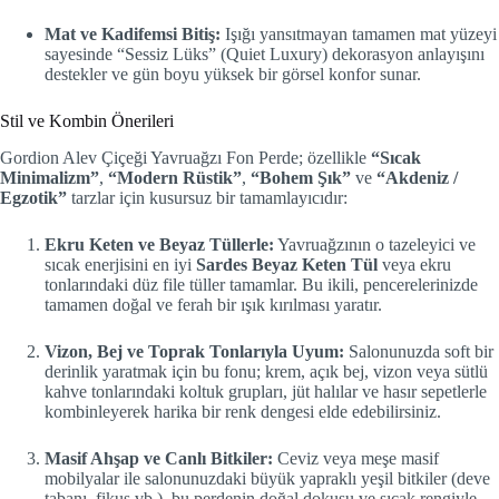
Mat ve Kadifemsi Bitiş:
Işığı yansıtmayan tamamen mat yüzeyi
sayesinde “Sessiz Lüks” (Quiet Luxury) dekorasyon anlayışını
destekler ve gün boyu yüksek bir görsel konfor sunar.
Stil ve Kombin Önerileri
Gordion Alev Çiçeği Yavruağzı Fon Perde; özellikle
“Sıcak
Minimalizm”
,
“Modern Rüstik”
,
“Bohem Şık”
ve
“Akdeniz /
Egzotik”
tarzlar için kusursuz bir tamamlayıcıdır:
Ekru Keten ve Beyaz Tüllerle:
Yavruağzının o tazeleyici ve
sıcak enerjisini en iyi
Sardes Beyaz Keten Tül
veya ekru
tonlarındaki düz file tüller tamamlar. Bu ikili, pencerelerinizde
tamamen doğal ve ferah bir ışık kırılması yaratır.
Vizon, Bej ve Toprak Tonlarıyla Uyum:
Salonunuzda soft bir
derinlik yaratmak için bu fonu; krem, açık bej, vizon veya sütlü
kahve tonlarındaki koltuk grupları, jüt halılar ve hasır sepetlerle
kombinleyerek harika bir renk dengesi elde edebilirsiniz.
Masif Ahşap ve Canlı Bitkiler:
Ceviz veya meşe masif
mobilyalar ile salonunuzdaki büyük yapraklı yeşil bitkiler (deve
tabanı, fikus vb.), bu perdenin doğal dokusu ve sıcak rengiyle