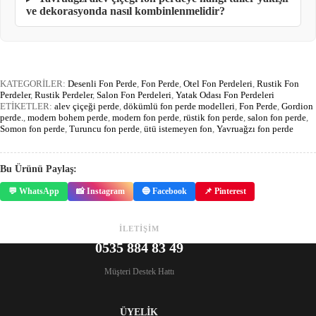
ve dekorasyonda nasıl kombinlenmelidir?
KATEGORİLER:
Desenli Fon Perde
,
Fon Perde
,
Otel Fon Perdeleri
,
Rustik Fon
Perdeler
,
Rustik Perdeler
,
Salon Fon Perdeleri
,
Yatak Odası Fon Perdeleri
ETİKETLER:
alev çiçeği perde
,
dökümlü fon perde modelleri
,
Fon Perde
,
Gordion
perde.
,
modern bohem perde
,
modern fon perde
,
rüstik fon perde
,
salon fon perde
,
Somon fon perde
,
Turuncu fon perde
,
ütü istemeyen fon
,
Yavruağzı fon perde
Bu Ürünü Paylaş:
💬 WhatsApp
📸 Instagram
🔵 Facebook
📌 Pinterest
İLETİŞİM
0535 884 83 49
Müşteri Destek Hattı
ÜYELİK