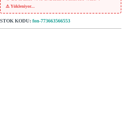
⚠️
Yükleniyor...
STOK KODU:
fon-773663566553