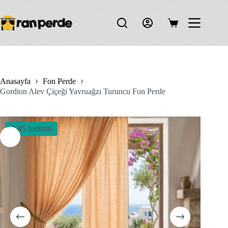
Skip
to
content
Shopping
cart
Anasayfa
Fon Perde
Gordion Alev Çiçeği Yavruağzı Turuncu Fon Perde
%45 İndirim