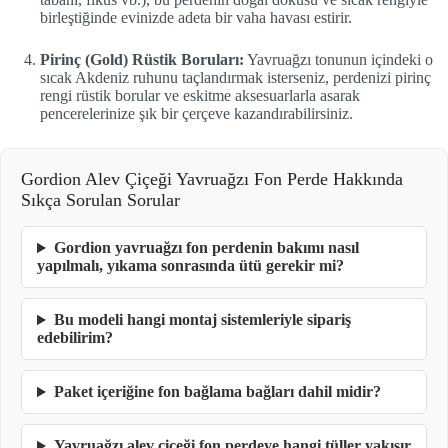
birleştiğinde evinizde adeta bir vaha havası estirir.
Pirinç (Gold) Rüstik Boruları:
Yavruağzı tonunun içindeki o
sıcak Akdeniz ruhunu taçlandırmak isterseniz, perdenizi pirinç
rengi rüstik borular ve eskitme aksesuarlarla asarak
pencerelerinize şık bir çerçeve kazandırabilirsiniz.
Gordion Alev Çiçeği Yavruağzı Fon Perde Hakkında
Sıkça Sorulan Sorular
Gordion yavruağzı fon perdenin bakımı nasıl
yapılmalı, yıkama sonrasında ütü gerekir mi?
Bu modeli hangi montaj sistemleriyle sipariş
edebilirim?
Paket içeriğine fon bağlama bağları dahil midir?
Yavruağzı alev çiçeği fon perdeye hangi tüller yakışır