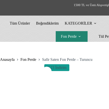
Skip
1500 TL ve Üstü Alışveriş
to
content
Tüm Ürünler
Beğendiklerim
KATEGORİLER
Fon Perde
Tül Pe
Anasayfa
Fon Perde
Safir Saten Fon Perde – Turuncu
%23 İndirim