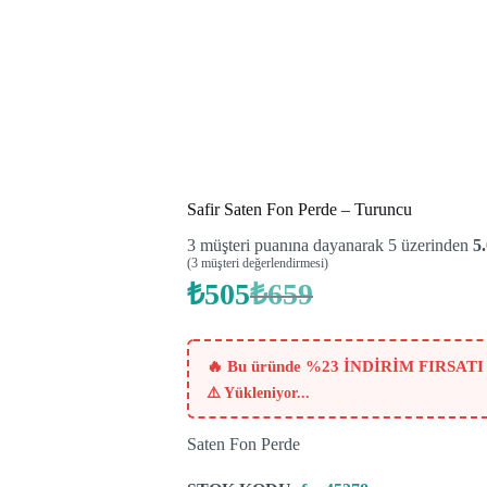
Safir Saten Fon Perde – Turuncu
3
müşteri puanına dayanarak 5 üzerinden
5
(
3
müşteri değerlendirmesi)
₺
505
₺
659
Orijinal
Şu
fiyat:
andaki
fiyat:
₺659.
₺505.
🔥 Bu üründe %23 İNDİRİM FIRSATI
⚠️
Yükleniyor...
Saten Fon Perde