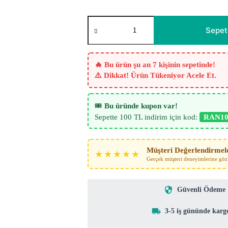
Safir
Saten
Sepet
Fon
Perde
–
Turuncu
🔥 Bu ürün şu an 7 kişinin sepetinde!
adet
⚠️ Dikkat! Ürün Tükeniyor Acele Et.
🎟️
Bu üründe kupon var!
Sepette 100 TL indirim için kod:
RAN10
Müşteri Değerlendirmel
★★★★★
Gerçek müşteri deneyimlerine göz 
Güvenli Ödeme
3-5 iş gününde karg