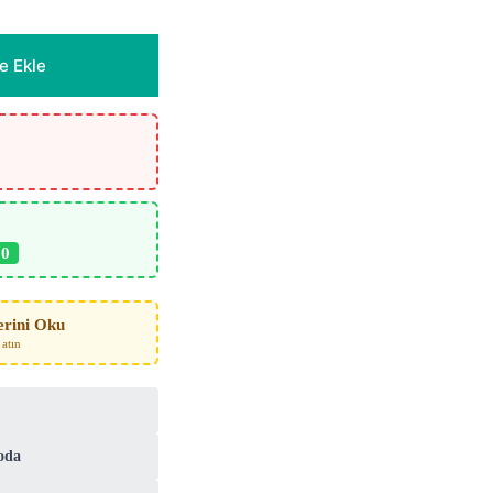
e Ekle
0
erini Oku
atın
oda