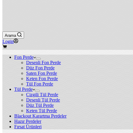
Arama
Login
Shopping
cart
Fon Perde
Desenli Fon Perde
Düz Fon Perde
Saten Fon Perde
Keten Fon Perde
Tül Fon Perde
Tül Perde
Çizgili Tül Perde
Desenli Tül Perde
Düz Tül Perde
Keten Tül Perde
Blackout Karartma Perdeler
Hazır Perdeler
Fırsat Ürünleri