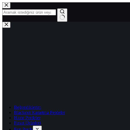
Skip
to
content
No
results
Beğendiklerim
Blackout Karartma Perdeler
Hazır Perdeler
Fırsat Ürünleri
Fon Perde