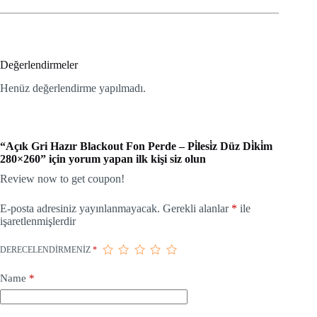
Değerlendirmeler
Henüz değerlendirme yapılmadı.
“Açık Gri Hazır Blackout Fon Perde – Pi̇lesi̇z Düz Di̇ki̇m
280×260” için yorum yapan ilk kişi siz olun
Review now to get coupon!
E-posta adresiniz yayınlanmayacak.
Gerekli alanlar
*
ile
işaretlenmişlerdir
DERECELENDIRMENIZ
*
Name
*