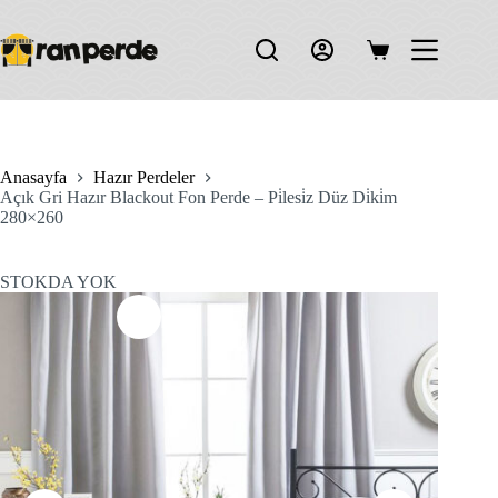
Skip
to
content
Shopping
cart
Anasayfa
Hazır Perdeler
Açık Gri Hazır Blackout Fon Perde – Pi̇lesi̇z Düz Di̇ki̇m
280×260
STOKDA YOK