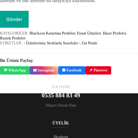
adresim ve site adresim bu tarayıcıya kaydedilsin.
Gönder
KATEGORİLER:
Blackout Karartma Perdeler
,
Fırsat Ürünleri
,
Hazır Perdeler
,
Rustik Perdeler
ETİKETLER:
- Ürünlerimiz Stoklarla Sınırlıdır -
,
Gri Perde
Bu Ürünü Paylaş:
💬 WhatsApp
📸 Instagram
🔵 Facebook
📌 Pinterest
İLETİŞİM
0535 884 83 49
Müşteri Destek Hattı
ÜYELİK
Hesabım