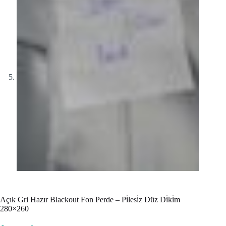
Açık Gri Hazır Blackout Fon Perde – Pi̇lesi̇z Düz Di̇ki̇m
280×260