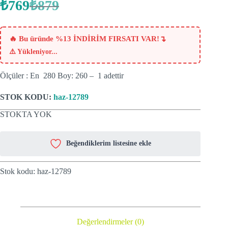
₺
769
₺
879
Orijinal
Şu
fiyat:
andaki
fiyat:
₺879.
₺769.
↴
🔥 Bu üründe %13 İNDİRİM FIRSATI VAR!
⚠️
Yükleniyor...
Ölçüler : En 280 Boy: 260 – 1 adettir
STOK KODU:
haz-12789
STOKTA YOK
Beğendiklerim listesine ekle
Stok kodu:
haz-12789
Değerlendirmeler (0)