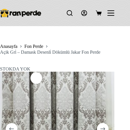
Skip
to
content
Shopping
cart
Anasayfa
Fon Perde
Açik Gri̇ – Damask Desenli̇ Dökümlü Jakar Fon Perde
STOKDA YOK