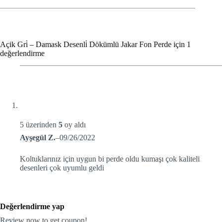
Açik Gri̇ – Damask Desenli̇ Dökümlü Jakar Fon Perde
için 1
değerlendirme
5 üzerinden
5
oy aldı
Ayşegül Z.
–
09/26/2022
Koltuklarınız için uygun bi perde oldu kumaşı çok kaliteli
desenleri çok uyumlu geldi
Değerlendirme yap
Review now to get coupon!