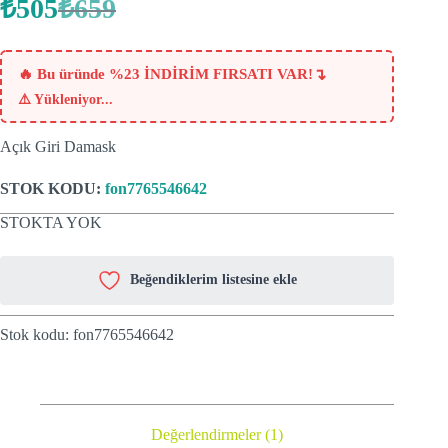
₺
505
₺
659
Orijinal
Şu
fiyat:
andaki
fiyat:
₺659.
₺505.
↴
🔥 Bu üründe %23 İNDİRİM FIRSATI VAR!
⚠️
Yükleniyor...
Açık Giri Damask
STOK KODU:
fon7765546642
STOKTA YOK
Beğendiklerim listesine ekle
Stok kodu:
fon7765546642
Değerlendirmeler (1)