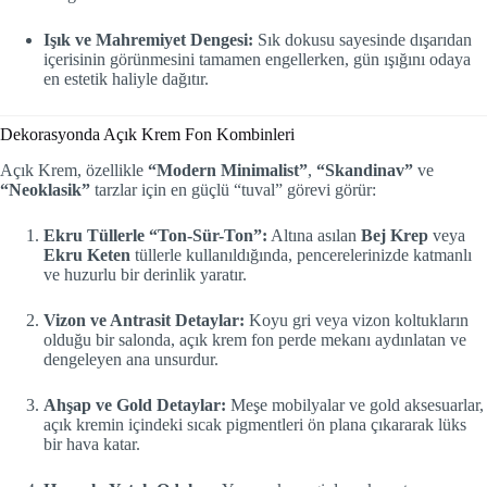
Işık ve Mahremiyet Dengesi:
Sık dokusu sayesinde dışarıdan
içerisinin görünmesini tamamen engellerken, gün ışığını odaya
en estetik haliyle dağıtır.
Dekorasyonda Açık Krem Fon Kombinleri
Açık Krem, özellikle
“Modern Minimalist”
,
“Skandinav”
ve
“Neoklasik”
tarzlar için en güçlü “tuval” görevi görür:
Ekru Tüllerle “Ton-Sür-Ton”:
Altına asılan
Bej Krep
veya
Ekru Keten
tüllerle kullanıldığında, pencerelerinizde katmanlı
ve huzurlu bir derinlik yaratır.
Vizon ve Antrasit Detaylar:
Koyu gri veya vizon koltukların
olduğu bir salonda, açık krem fon perde mekanı aydınlatan ve
dengeleyen ana unsurdur.
Ahşap ve Gold Detaylar:
Meşe mobilyalar ve gold aksesuarlar,
açık kremin içindeki sıcak pigmentleri ön plana çıkararak lüks
bir hava katar.