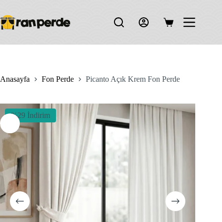
Skip
to
content
Shopping
cart
Anasayfa
Fon Perde
Picanto Açık Krem Fon Perde
%29 İndirim