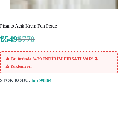
Picanto Açık Krem Fon Perde
₺
549
₺
770
Orijinal
Şu
fiyat:
andaki
fiyat:
₺770.
₺549.
↴
🔥 Bu üründe %29 İNDİRİM FIRSATI VAR!
⚠️
Yükleniyor...
STOK KODU:
fon-99864