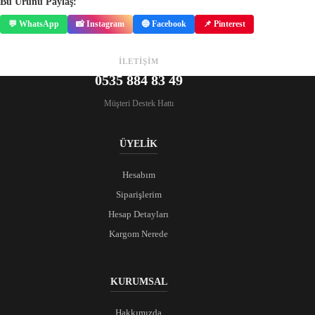
Bu Ürünü Paylaş:
💬 WhatsApp
📸 Instagram
🔵 Facebook
📌 Pinterest
İLETİŞİM
0535 884 83 49
Müşteri Destek Hattı
ÜYELİK
Hesabım
Siparişlerim
Hesap Detayları
Kargom Nerede
KURUMSAL
Hakkımızda