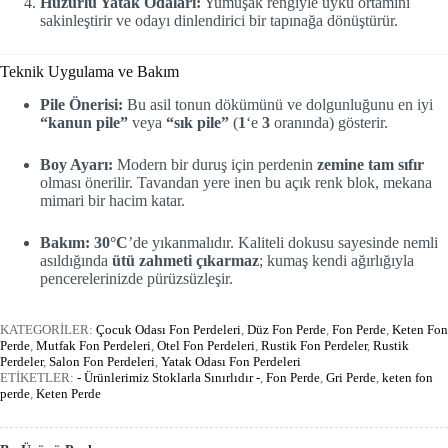
Huzurlu Yatak Odaları:
Yumuşak rengiyle uyku ortamını
sakinleştirir ve odayı dinlendirici bir tapınağa dönüştürür.
Teknik Uygulama ve Bakım
Pile Önerisi:
Bu asil tonun dökümünü ve dolgunluğunu en iyi
“kanun pile”
veya
“sık pile”
(
1
‘e
3
oranında) gösterir.
Boy Ayarı:
Modern bir duruş için perdenin
zemine tam sıfır
olması önerilir. Tavandan yere inen bu açık renk blok, mekana
mimari bir hacim katar.
Bakım:
30°C
’de yıkanmalıdır. Kaliteli dokusu sayesinde nemli
asıldığında
ütü zahmeti çıkarmaz
; kumaş kendi ağırlığıyla
pencerelerinizde pürüzsüzleşir.
KATEGORİLER:
Çocuk Odası Fon Perdeleri
,
Düz Fon Perde
,
Fon Perde
,
Keten Fon
Perde
,
Mutfak Fon Perdeleri
,
Otel Fon Perdeleri
,
Rustik Fon Perdeler
,
Rustik
Perdeler
,
Salon Fon Perdeleri
,
Yatak Odası Fon Perdeleri
ETİKETLER:
- Ürünlerimiz Stoklarla Sınırlıdır -
,
Fon Perde
,
Gri Perde
,
keten fon
perde
,
Keten Perde