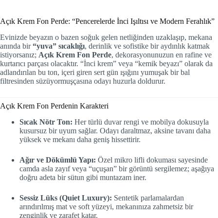
Açık Krem Fon Perde: “Pencerelerde İnci Işıltısı ve Modern Ferahlık”
Evinizde beyazın o bazen soğuk gelen netliğinden uzaklaşıp, mekana
anında bir
“yuva” sıcaklığı
, derinlik ve sofistike bir aydınlık katmak
istiyorsanız;
Açık Krem Fon Perde
, dekorasyonunuzun en rafine ve
kurtarıcı parçası olacaktır. “İnci krem” veya “kemik beyazı” olarak da
adlandırılan bu ton, içeri giren sert gün ışığını yumuşak bir bal
filtresinden süzüyormuşçasına odayı huzurla doldurur.
Açık Krem Fon Perdenin Karakteri
Sıcak Nötr Ton:
Her türlü duvar rengi ve mobilya dokusuyla
kusursuz bir uyum sağlar. Odayı daraltmaz, aksine tavanı daha
yüksek ve mekanı daha geniş hissettirir.
Ağır ve Dökümlü Yapı:
Özel mikro lifli dokuması sayesinde
camda asla zayıf veya “uçuşan” bir görüntü sergilemez; aşağıya
doğru adeta bir sütun gibi muntazam iner.
Sessiz Lüks (Quiet Luxury):
Sentetik parlamalardan
arındırılmış mat ve soft yüzeyi, mekanınıza zahmetsiz bir
zenginlik ve zarafet katar.