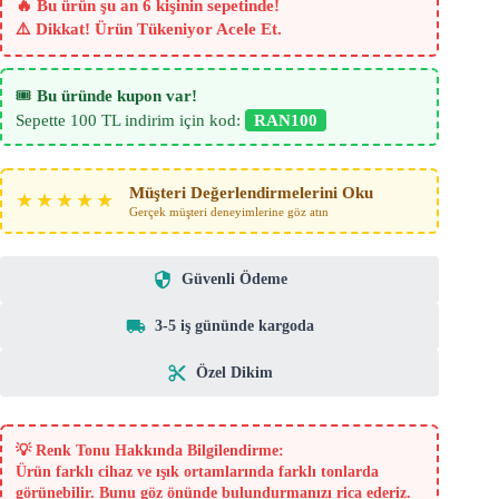
adet
🔥 Bu ürün şu an 6 kişinin sepetinde!
⚠️ Dikkat! Ürün Tükeniyor Acele Et.
🎟️
Bu üründe kupon var!
Sepette 100 TL indirim için kod:
RAN100
Müşteri Değerlendirmelerini Oku
★★★★★
Gerçek müşteri deneyimlerine göz atın
Güvenli Ödeme
3-5 iş gününde kargoda
Özel Dikim
💡
Renk Tonu Hakkında Bilgilendirme:
Ürün farklı cihaz ve ışık ortamlarında farklı tonlarda
görünebilir. Bunu göz önünde bulundurmanızı rica ederiz.