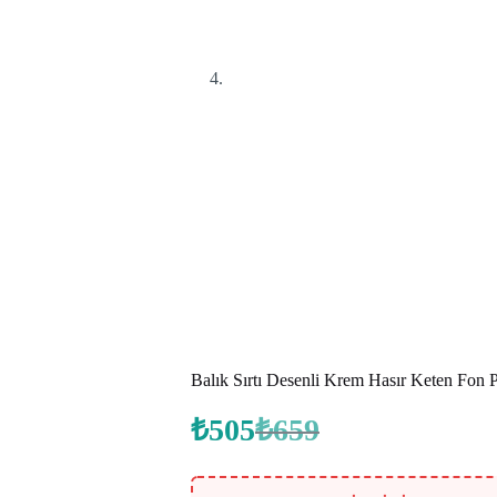
Balık Sırtı Desenli Krem Hasır Keten Fon 
₺
505
₺
659
Orijinal
Şu
fiyat:
andaki
fiyat:
₺659.