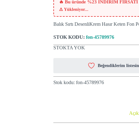
₺505.
🔥 Bu üründe %23 İNDİRİM FIRSATI
⚠️
Yükleniyor...
Balık Sırtı DesenliKrem Hasır Keten Fon P
STOK KODU:
fon-45789976
STOKTA YOK
Beğendiklerim listesin
Stok kodu:
fon-45789976
Açık