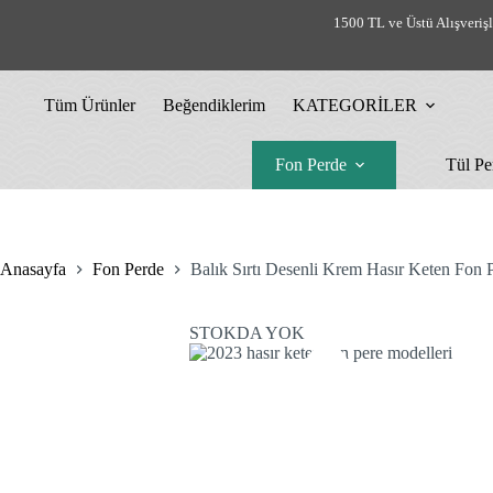
Skip
1500 TL ve Üstü Alışveriş
to
content
Tüm Ürünler
Beğendiklerim
KATEGORİLER
Fon Perde
Tül Pe
Anasayfa
Fon Perde
Balık Sırtı Desenli Krem Hasır Keten Fon 
STOKDA YOK