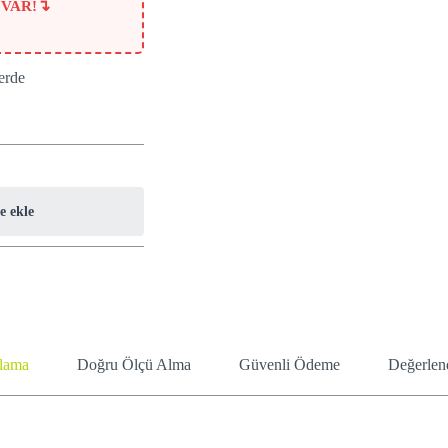
↴
 VAR!
erde
e ekle
lama
Doğru Ölçü Alma
Güvenli Ödeme
Değerlend