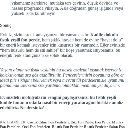
yıkamanız gerekirse; mutlaka ters çevirin, düşük devirde ve
hassas programda yıkayın. Asla doğrudan güneş ışığında veya
yüksek ısıda kurutmayın.
Sonuç
Eviniz, sizin estetik anlayışınızın bir yansımasıdır.
Kadife dokulu
fıstık yeşili fon perde
, hem şıklık arayan hem de evine “hayat dolu”
bir enerji katmak isteyenler için kusursuz bir yatırımdır. Eğer evinizde
“hem huzurlu hem de stil sahibi” bir köşe yaratmak istiyorsanız, bu
enerjik renk aradığınız taze soluk olacak.
Yaşam alanınıza fıstık yeşilinin bu neşeli asaletini taşımak isterseniz,
koleksiyonumuza göz atabilirsiniz. Pencerelerinizin boyutuna göre en
ideal pile sıklığını belirlemek veya mevcut tül perdelerinizle uyumunu
planlamak isterseniz size yardımcı olmaktan memnuniyet duyarım.
Evinizdeki mobilyaların rengini paylaşırsanız, bu fıstık yeşili
kadife fonun o odada nasıl bir enerji yaratacağını birlikte analiz
edebiliriz. Ne dersiniz?
KATEGORİLER:
Çocuk Odası Fon Perdeleri
,
Düz Fon Perde
,
Fon Perde
,
Mutfak
Fon Perdeleri
,
Otel Fon Perdeleri
,
Rustik Fon Perdeler
,
Rustik Perdeler
,
Salon Fon