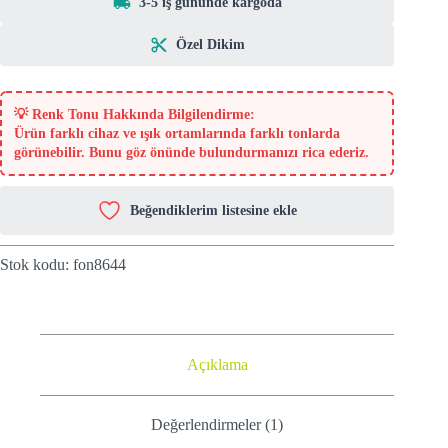
3-5 iş gününde kargoda
Özel Dikim
💡
Renk Tonu Hakkında Bilgilendirme:
Ürün farklı cihaz ve ışık ortamlarında farklı tonlarda
görünebilir. Bunu göz önünde bulundurmanızı rica ederiz.
Beğendiklerim listesine ekle
Stok kodu:
fon8644
Açıklama
Değerlendirmeler (1)