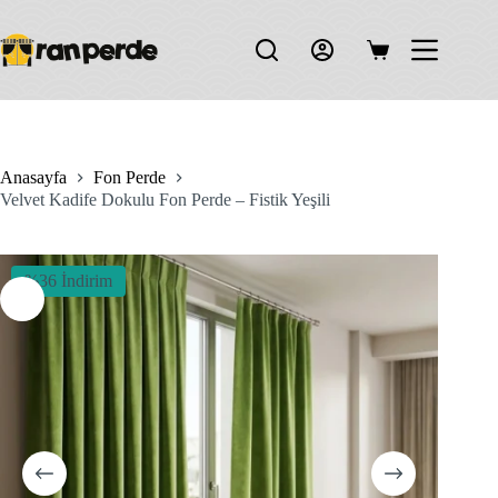
Skip
to
content
Shopping
cart
Anasayfa
Fon Perde
Velvet Kadife Dokulu Fon Perde – Fistik Yeşili
%36 İndirim