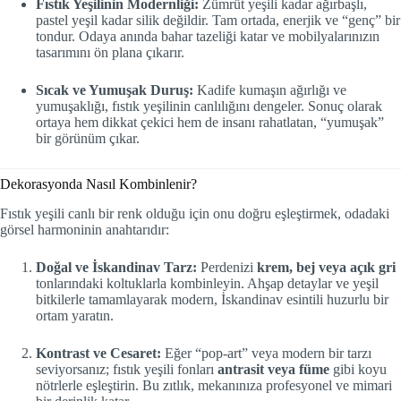
Fıstık Yeşilinin Modernliği:
Zümrüt yeşili kadar ağırbaşlı,
pastel yeşil kadar silik değildir. Tam ortada, enerjik ve “genç” bir
tondur. Odaya anında bahar tazeliği katar ve mobilyalarınızın
tasarımını ön plana çıkarır.
Sıcak ve Yumuşak Duruş:
Kadife kumaşın ağırlığı ve
yumuşaklığı, fıstık yeşilinin canlılığını dengeler. Sonuç olarak
ortaya hem dikkat çekici hem de insanı rahatlatan, “yumuşak”
bir görünüm çıkar.
Dekorasyonda Nasıl Kombinlenir?
Fıstık yeşili canlı bir renk olduğu için onu doğru eşleştirmek, odadaki
görsel harmoninin anahtarıdır:
Doğal ve İskandinav Tarz:
Perdenizi
krem, bej veya açık gri
tonlarındaki koltuklarla kombinleyin. Ahşap detaylar ve yeşil
bitkilerle tamamlayarak modern, İskandinav esintili huzurlu bir
ortam yaratın.
Kontrast ve Cesaret:
Eğer “pop-art” veya modern bir tarzı
seviyorsanız; fıstık yeşili fonları
antrasit veya füme
gibi koyu
nötrlerle eşleştirin. Bu zıtlık, mekanınıza profesyonel ve mimari