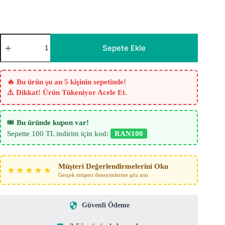
Velvet
Kadife
Sepete Ekle
Dokulu
Fon
Perde
-
🔥 Bu ürün şu an 5 kişinin sepetinde!
Fistik
⚠️ Dikkat! Ürün Tükeniyor Acele Et.
Yeşili
adet
🎟️
Bu üründe kupon var!
Sepette 100 TL indirim için kod:
RAN100
Müşteri Değerlendirmelerini Oku
★★★★★
Gerçek müşteri deneyimlerine göz atın
Güvenli Ödeme