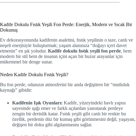
Kadife Dokulu Fıstık Yeşili Fon Perde: Enerjik, Modern ve Sıcak Bir
Dokunuş
Ev dekorasyonunda kadifenin asaletini, fıstık yeşilinin o taze, canlı ve
neşeli enerjisiyle buluşturmak; yaşam alanınıza “doğayı içeri davet
etmenin” en şık yoludur.
Kadife dokulu fıstık yeşili fon perde
, hem
modern bir stil hem de insanın içini açan bir huzur arayanlar için
mükemmel bir denge sunar.
Neden Kadife Dokulu Fıstık Yeşili?
Bu fon perde, odanızın atmosferini bir anda değiştiren bir “mutluluk
kaynağı” gibidir:
Kadifenin Işık Oyunları:
Kadife, yüzeyindeki havlı yapısı
sayesinde ışığı emer ve farklı açılardan yansıtarak perdeye
zengin bir derinlik katar. Fıstık yeşili gibi canlı bir renkte bu
özellik, perdenin düz bir kumaş gibi görünmesini değil, yaşayan,
değişen bir doku gibi algılanmasını sağlar.