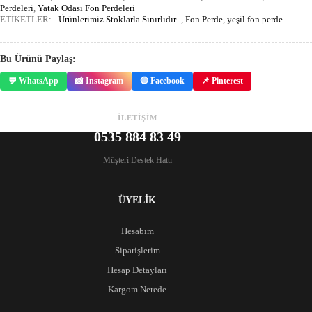
Perdeleri
,
Yatak Odası Fon Perdeleri
ETİKETLER:
- Ürünlerimiz Stoklarla Sınırlıdır -
,
Fon Perde
,
yeşil fon perde
Bu Ürünü Paylaş:
💬 WhatsApp
📸 Instagram
🔵 Facebook
📌 Pinterest
İLETİŞİM
0535 884 83 49
Müşteri Destek Hattı
ÜYELİK
Hesabım
Siparişlerim
Hesap Detayları
Kargom Nerede