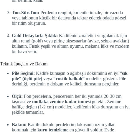
bir derinlik katar.
Ton-Sür-Ton:
Perdenin rengini, kırlentlerinizde, bir vazoda
veya tablonun küçük bir detayında tekrar ederek odada görsel
bir ritim oluşturun.
Gold Detaylarla Şıklık:
Kadifenin zarafetini vurgulamak için
altın rengi (gold) veya pirinç aksesuarlar (avize, sehpa ayakları)
kullanın. Fıstık yeşili ve altının uyumu, mekana lüks ve modern
bir hava verir.
Teknik İpuçları ve Bakım
Pile Seçimi:
Kadife kumaşın o ağırbaşlı dökümünü en iyi
“sık
pile” (üçlü pile)
veya
“rustik halkalı”
modeller gösterir. Pile
derinliği, perdenin o dolgun ve kaliteli duruşunu perçinler.
Ölçü:
Fon perdelerin, pencerenin her iki yanında 20-30 cm
taşması ve
mutlaka zemine kadar inmesi
gerekir. Zemine
hafifçe değen (1-2 cm) modeller, kadifenin lüks duruşunu en iyi
şekilde tamamlar.
Bakım:
Kadife dokulu perdelerin dokusunu uzun yıllar
korumak için
kuru temizleme
en güvenli yoldur. Evde