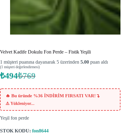
Velvet Kadife Dokulu Fon Perde – Fistik Yeşili
1
müşteri puanına dayanarak 5 üzerinden
5.00
puan aldı
(
1
müşteri değerlendirmesi)
₺
494
₺
769
Orijinal
Şu
fiyat:
andaki
fiyat:
₺769.
₺494.
↴
🔥 Bu üründe %36 İNDİRİM FIRSATI VAR!
⚠️
Yükleniyor...
Yeşil fon perde
STOK KODU:
fon8644