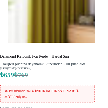
Daiamond Katyonik Fon Perde – Hardal Sarı
1
müşteri puanına dayanarak 5 üzerinden
5.00
puan aldı
(
1
müşteri değerlendirmesi)
₺
659
₺
769
Orijinal
Şu
fiyat:
andaki
fiyat:
₺769.
₺659.
↴
🔥 Bu üründe %14 İNDİRİM FIRSATI VAR!
⚠️
Yükleniyor...