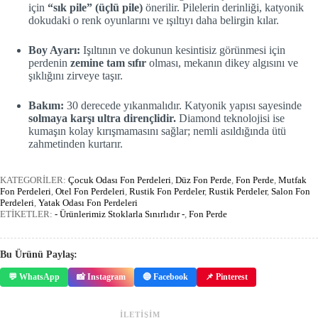
için
“sık pile” (üçlü pile)
önerilir. Pilelerin derinliği, katyonik
dokudaki o renk oyunlarını ve ışıltıyı daha belirgin kılar.
Boy Ayarı:
Işıltının ve dokunun kesintisiz görünmesi için
perdenin
zemine tam sıfır
olması, mekanın dikey algısını ve
şıklığını zirveye taşır.
Bakım:
30 derecede yıkanmalıdır. Katyonik yapısı sayesinde
solmaya karşı ultra dirençlidir.
Diamond teknolojisi ise
kumaşın kolay kırışmamasını sağlar; nemli asıldığında ütü
zahmetinden kurtarır.
KATEGORİLER:
Çocuk Odası Fon Perdeleri
,
Düz Fon Perde
,
Fon Perde
,
Mutfak
Fon Perdeleri
,
Otel Fon Perdeleri
,
Rustik Fon Perdeler
,
Rustik Perdeler
,
Salon Fon
Perdeleri
,
Yatak Odası Fon Perdeleri
ETİKETLER:
- Ürünlerimiz Stoklarla Sınırlıdır -
,
Fon Perde
Bu Ürünü Paylaş:
💬 WhatsApp
📸 Instagram
🔵 Facebook
📌 Pinterest
İLETİŞİM