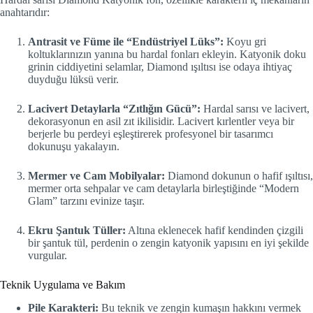
anahtarıdır:
Antrasit ve Füme ile “Endüstriyel Lüks”:
Koyu gri
koltuklarınızın yanına bu hardal fonları ekleyin. Katyonik doku
grinin ciddiyetini selamlar, Diamond ışıltısı ise odaya ihtiyaç
duyduğu lüksü verir.
Lacivert Detaylarla “Zıtlığın Gücü”:
Hardal sarısı ve lacivert,
dekorasyonun en asil zıt ikilisidir. Lacivert kırlentler veya bir
berjerle bu perdeyi eşleştirerek profesyonel bir tasarımcı
dokunuşu yakalayın.
Mermer ve Cam Mobilyalar:
Diamond dokunun o hafif ışıltısı,
mermer orta sehpalar ve cam detaylarla birleştiğinde “Modern
Glam” tarzını evinize taşır.
Ekru Şantuk Tüller:
Altına eklenecek hafif kendinden çizgili
bir şantuk tül, perdenin o zengin katyonik yapısını en iyi şekilde
vurgular.
Teknik Uygulama ve Bakım
Pile Karakteri:
Bu teknik ve zengin kumaşın hakkını vermek