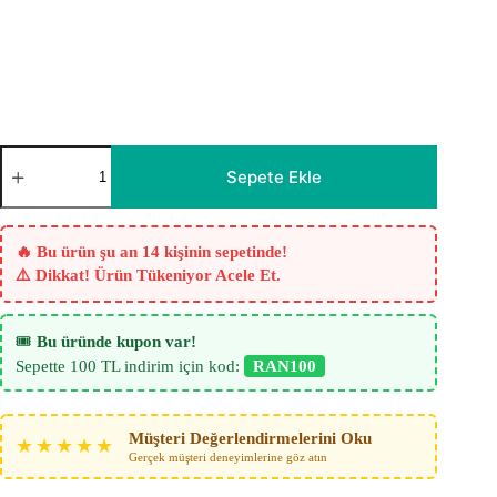
Daiamond
Katyonik
Sepete Ekle
Fon
Perde
-
Hardal
🔥 Bu ürün şu an 14 kişinin sepetinde!
Sarı
⚠️ Dikkat! Ürün Tükeniyor Acele Et.
adet
🎟️
Bu üründe kupon var!
Sepette 100 TL indirim için kod:
RAN100
Müşteri Değerlendirmelerini Oku
★★★★★
Gerçek müşteri deneyimlerine göz atın