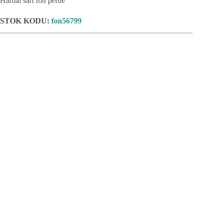
Hardal sarı fon perde
STOK KODU:
fon56799