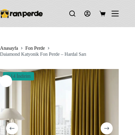
Skip
to
content
Shopping
cart
Anasayfa
Fon Perde
Daiamond Katyonik Fon Perde – Hardal Sarı
%14 İndirim