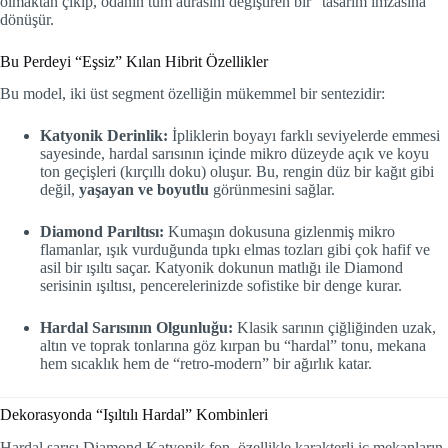
olmaktan çıkıp, odanın tüm aurasını değiştiren bir “tasarım imzasına”
dönüşür.
Bu Perdeyi “Eşsiz” Kılan Hibrit Özellikler
Bu model, iki üst segment özelliğin mükemmel bir sentezidir:
Katyonik Derinlik:
İpliklerin boyayı farklı seviyelerde emmesi
sayesinde, hardal sarısının içinde mikro düzeyde açık ve koyu
ton geçişleri (kırçıllı doku) oluşur. Bu, rengin düz bir kağıt gibi
değil,
yaşayan ve boyutlu
görünmesini sağlar.
Diamond Parıltısı:
Kumaşın dokusuna gizlenmiş mikro
flamanlar, ışık vurduğunda tıpkı elmas tozları gibi çok hafif ve
asil bir ışıltı saçar. Katyonik dokunun matlığı ile Diamond
serisinin ışıltısı, pencerelerinizde sofistike bir denge kurar.
Hardal Sarısının Olgunluğu:
Klasik sarının çiğliğinden uzak,
altın ve toprak tonlarına göz kırpan bu “hardal” tonu, mekana
hem sıcaklık hem de “retro-modern” bir ağırlık katar.
Dekorasyonda “Işıltılı Hardal” Kombinleri
Hardal sarısı Diamond Katyonik fon, özellikle karakterli iç mekanların