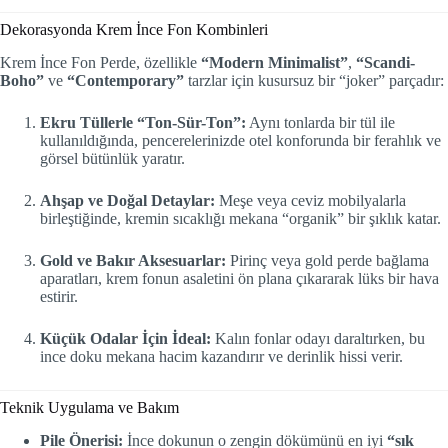
Dekorasyonda Krem İnce Fon Kombinleri
Krem İnce Fon Perde, özellikle
“Modern Minimalist”
,
“Scandi-
Boho”
ve
“Contemporary”
tarzlar için kusursuz bir “joker” parçadır:
Ekru Tüllerle “Ton-Sür-Ton”:
Aynı tonlarda bir tül ile
kullanıldığında, pencerelerinizde otel konforunda bir ferahlık ve
görsel bütünlük yaratır.
Ahşap ve Doğal Detaylar:
Meşe veya ceviz mobilyalarla
birleştiğinde, kremin sıcaklığı mekana “organik” bir şıklık katar.
Gold ve Bakır Aksesuarlar:
Pirinç veya gold perde bağlama
aparatları, krem fonun asaletini ön plana çıkararak lüks bir hava
estirir.
Küçük Odalar İçin İdeal:
Kalın fonlar odayı daraltırken, bu
ince doku mekana hacim kazandırır ve derinlik hissi verir.
Teknik Uygulama ve Bakım
Pile Önerisi:
İnce dokunun o zengin dökümünü en iyi
“sık