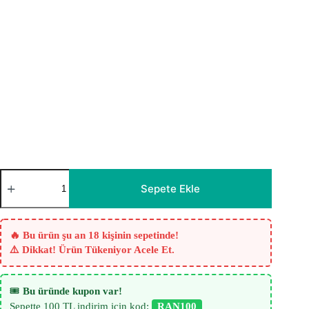
Bürümcük
Dökümlü
Sepete Ekle
İnce
Fon
Perde
Krem
🔥 Bu ürün şu an 18 kişinin sepetinde!
adet
⚠️ Dikkat! Ürün Tükeniyor Acele Et.
🎟️
Bu üründe kupon var!
Sepette 100 TL indirim için kod:
RAN100