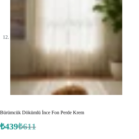
Bürümcük Dökümlü İnce Fon Perde Krem
₺
439
₺
611
Orijinal
Şu
fiyat:
andaki