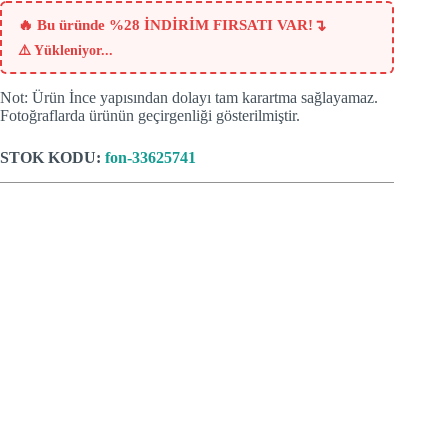
fiyat:
₺611.
₺439.
↴
🔥 Bu üründe %28 İNDİRİM FIRSATI VAR!
⚠️
Yükleniyor...
Not: Ürün İnce yapısından dolayı tam karartma sağlayamaz.
Fotoğraflarda ürünün geçirgenliği gösterilmiştir.
STOK KODU:
fon-33625741