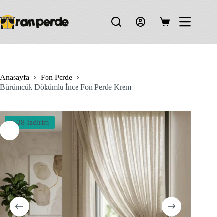
Skip
to
content
Shopping
cart
Anasayfa
Fon Perde
Bürümcük Dökümlü İnce Fon Perde Krem
%28 İndirim