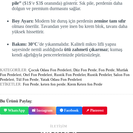
pile”
(
$1$
‘e
$3$
oranında) gösterir. Sık pile, perdenin daha
dolgun ve premium durmasını sağlar.
Boy Ayarı:
Modern bir duruş için perdenin
zemine tam sıfır
olması önerilir. Tavandan yere inen bu krem blok, tavanı daha
yüksek hissettirir.
Bakım:
30°C
’de yıkanmalıdır. Kaliteli mikro lifli yapısı
sayesinde nemli asıldığında
ütü zahmeti çıkarmaz
; kumaş
kendi ağırlığıyla pencerelerinizde pürüzsüzleşir.
KATEGORİLER:
Çocuk Odası Fon Perdeleri
,
Düz Fon Perde
,
Fon Perde
,
Mutfak
Fon Perdeleri
,
Otel Fon Perdeleri
,
Rustik Fon Perdeler
,
Rustik Perdeler
,
Salon Fon
Perdeleri
,
Tül Fon Perde
,
Yatak Odası Fon Perdeleri
ETİKETLER:
Fon Perde
,
keten fon perde
,
Krem Keten fon Perde
Bu Ürünü Paylaş:
💬 WhatsApp
📸 Instagram
🔵 Facebook
📌 Pinterest
İLETİŞİM