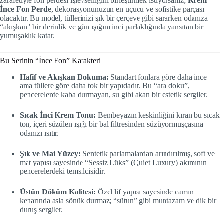
zarafetiyle fon perdesi işlevselliğini birleştirmek istiyorsanız;
Krem
İnce Fon Perde
, dekorasyonunuzun en uçucu ve sofistike parçası
olacaktır. Bu model, tüllerinizi şık bir çerçeve gibi sararken odanıza
“akışkan” bir derinlik ve gün ışığını inci parlaklığında yansıtan bir
yumuşaklık katar.
Bu Serinin “İnce Fon” Karakteri
Hafif ve Akışkan Dokuma:
Standart fonlara göre daha ince
ama tüllere göre daha tok bir yapıdadır. Bu “ara doku”,
pencerelerde kaba durmayan, su gibi akan bir estetik sergiler.
Sıcak İnci Krem Tonu:
Bembeyazın keskinliğini kıran bu sıcak
ton, içeri süzülen ışığı bir bal filtresinden süzüyormuşçasına
odanızı ısıtır.
Şık ve Mat Yüzey:
Sentetik parlamalardan arındırılmış, soft ve
mat yapısı sayesinde “Sessiz Lüks” (Quiet Luxury) akımının
pencerelerdeki temsilcisidir.
Üstün Döküm Kalitesi:
Özel lif yapısı sayesinde camın
kenarında asla sönük durmaz; “sütun” gibi muntazam ve dik bir
duruş sergiler.