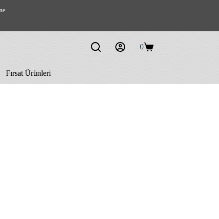
me
0
Shopping
cart
Fırsat Ürünleri