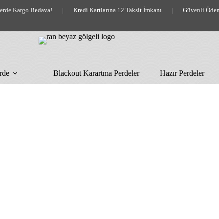
lerde Kargo Bedava!
|
Kredi Kartlarına 12 Taksit İmkanı
|
Güvenli Öde
rde
Blackout Karartma Perdeler
Hazır Perdeler