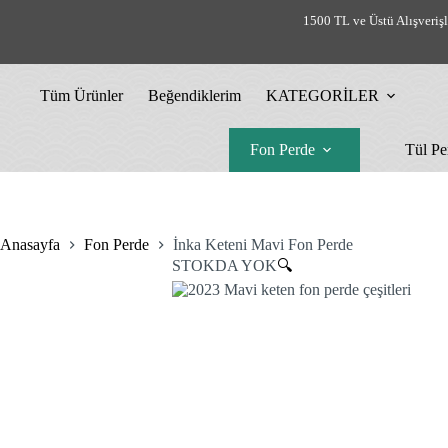
Skip
1500 TL ve Üstü Alışveriş
%23 İndirim
%36 İndirim
%24 İndirim
%36 İndirim
to
content
Tüm Ürünler
Beğendiklerim
KATEGORİLER
Fon Perde
Tül Pe
Anasayfa
Fon Perde
İnka Keteni Mavi Fon Perde
STOKDA YOK
🔍