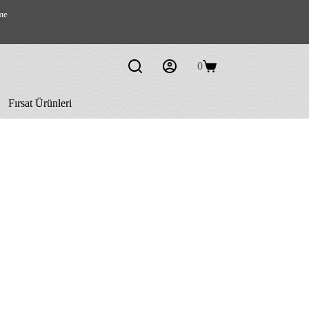
me
0
Shopping
cart
Fırsat Ürünleri