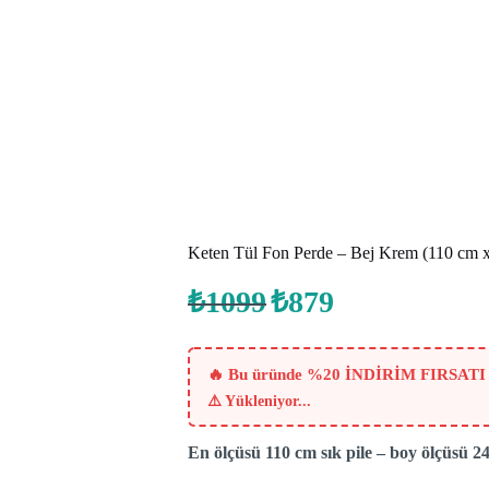
Keten Tül Fon Perde – Bej Krem (110 cm 
Orijinal
Şu
₺
1099
₺
879
fiyat:
andaki
fiyat:
₺1099.
₺879.
🔥 Bu üründe %20 İNDİRİM FIRSATI
⚠️
Yükleniyor...
En ölçüsü 110 cm sık pile – boy ölçüsü 