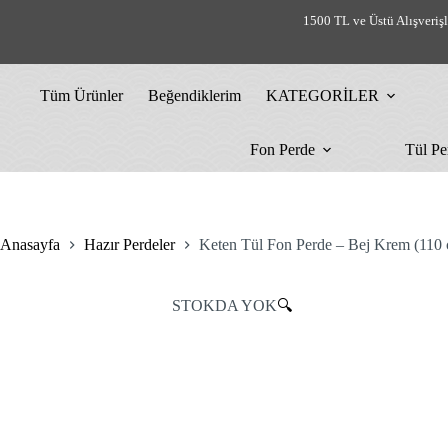
Skip
1500 TL ve Üstü Alışveriş
%30 İndirim
%13 İndirim
%30 İndirim
to
content
Tüm Ürünler
Beğendiklerim
KATEGORİLER
Fon Perde
Tül Pe
Anasayfa
Hazır Perdeler
Keten Tül Fon Perde – Bej Krem (110 
STOKDA YOK
🔍