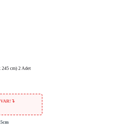
x 245 cm) 2 Adet
↴
 VAR!
245cm