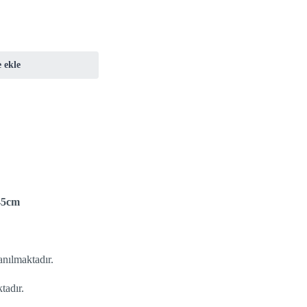
 ekle
245cm
anılmaktadır.
tadır.