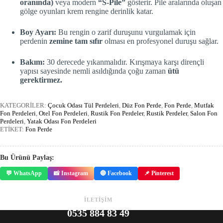
oranında)
veya modern
“S-Pile”
gösterir. Pile aralarında oluşan
gölge oyunları krem rengine derinlik katar.
Boy Ayarı:
Bu rengin o zarif duruşunu vurgulamak için
perdenin
zemine tam sıfır
olması en profesyonel duruşu sağlar.
Bakım:
30 derecede yıkanmalıdır. Kırışmaya karşı dirençli
yapısı sayesinde nemli asıldığında çoğu zaman
ütü
gerektirmez.
KATEGORİLER:
Çocuk Odası Tül Perdeleri
,
Düz Fon Perde
,
Fon Perde
,
Mutfak
Fon Perdeleri
,
Otel Fon Perdeleri
,
Rustik Fon Perdeler
,
Rustik Perdeler
,
Salon Fon
Perdeleri
,
Yatak Odası Fon Perdeleri
ETİKET:
Fon Perde
Bu Ürünü Paylaş:
💬 WhatsApp
📸 Instagram
🔵 Facebook
📌 Pinterest
İLETİŞİM
0535 884 83 49