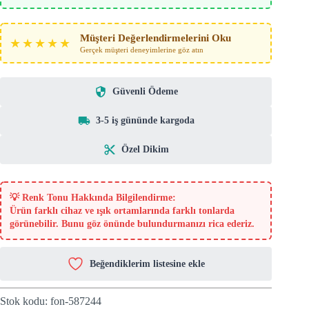
Müşteri Değerlendirmelerini Oku
★★★★★
Gerçek müşteri deneyimlerine göz atın
Güvenli Ödeme
3-5 iş gününde kargoda
Özel Dikim
💡
Renk Tonu Hakkında Bilgilendirme:
Ürün farklı cihaz ve ışık ortamlarında farklı tonlarda
görünebilir. Bunu göz önünde bulundurmanızı rica ederiz.
Beğendiklerim listesine ekle
Stok kodu:
fon-587244