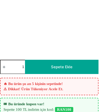
Krem
Soft
Sepete Ekle
Fon
Perde
adet
🔥 Bu ürün şu an 5 kişinin sepetinde!
⚠️ Dikkat! Ürün Tükeniyor Acele Et.
🎟️
Bu üründe kupon var!
Sepette 100 TL indirim için kod:
RAN100