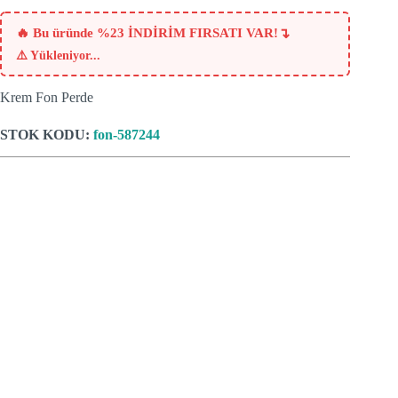
fiyat:
₺715.
₺549.
↴
🔥 Bu üründe %23 İNDİRİM FIRSATI VAR!
⚠️
Yükleniyor...
Krem Fon Perde
STOK KODU:
fon-587244