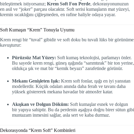
birleştirmek istiyorsanız;
Krem Soft Fon Perde
, dekorasyonunuzun
en asil ve “joker” parçası olacaktır. Soft serisi kumaşların mat yüzeyi,
kremin sıcaklığını çiğleşmeden, en rafine haliyle odaya yayar.
Soft Kumaşın “Krem” Tonuyla Uyumu
Krem rengi bir “tuval” gibidir ve soft doku bu tuvali lüks bir görünüme
kavuşturur:
Pürüzsüz Mat Yüzey:
Soft kumaş teknolojisi, parlamayı önler.
Bu sayede krem rengi, güneş ışığında “sarımtırak” bir ton yerine,
oldukça şık ve mat bir “kemik beyazı” zarafetinde görünür.
Mekanı Genişleten Işık:
Krem soft fonlar, ışığı en iyi yansıtan
modellerdir. Küçük odaları anında daha ferah ve tavanı daha
yüksek göstererek mekana havadar bir atmosfer katar.
Akışkan ve Dolgun Döküm:
Soft kumaşlar esnek ve dolgun
bir yapıya sahiptir. Bu da perdenin aşağıya doğru birer sütun gibi
muntazam inmesini sağlar, asla sert ve kaba durmaz.
Dekorasyonda “Krem Soft” Kombinleri