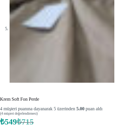
Krem Soft Fon Perde
4
müşteri puanına dayanarak 5 üzerinden
5.00
puan aldı
(
4
müşteri değerlendirmesi)
₺
549
₺
715
Orijinal
Şu
fiyat:
andaki