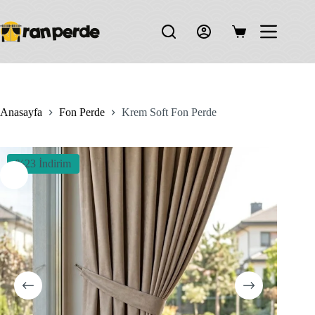
Skip
to
content
Shopping
cart
Anasayfa
Fon Perde
Krem Soft Fon Perde
%23 İndirim