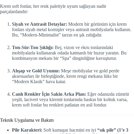
Krem soft fonlar, her renk paletiyle uyum sağlayan nadir
parçalardandır:
Siyah ve Antrasit Detaylar:
Modern bir görünüm için krem
fonları siyah metal kornişler veya antrasit mobilyalarla kullanın.
Bu, “Modern-Minimalist” tarzın en şık zıtlığıdır.
Ton-Sür-Ton Şıklığı:
Bej, vizon ve ekru tonlarındaki
mobilyalarla kullanarak odada katmanlı bir huzur yaratın. Bu
kombinasyon mekanı bir “Spa” dinginliğine kavuşturur.
Ahşap ve Gold Uyumu:
Meşe mobilyalar ve gold perde
aksesuarları ile birleştiğinde, krem rengi mekana lüks bir
“Modern Klasik” hava katar.
Canlı Renkler İçin Sakin Arka Plan:
Eğer odanızda zümrüt
yeşili, lacivert veya kiremit tonlarında baskın bir koltuk varsa,
krem soft fonlar bu renkleri patlatan en asil fondur.
Teknik Uygulama ve Bakım
Pile Karakteri:
Soft kumaşın hacmini en iyi
“sık pile” (1’e 3