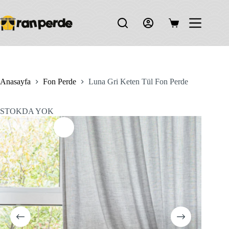
Skip
to
content
Shopping
cart
Anasayfa
Fon Perde
Luna Gri Keten Tül Fon Perde
STOKDA YOK