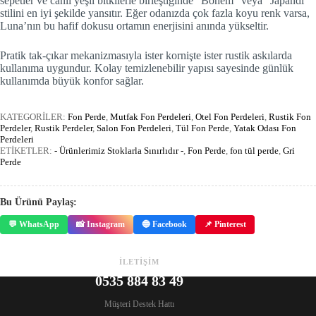
sepetler ve canlı yeşil bitkilerle birleştiğinde “Bohem” veya “Japandi”
stilini en iyi şekilde yansıtır. Eğer odanızda çok fazla koyu renk varsa,
Luna’nın bu hafif dokusu ortamın enerjisini anında yükseltir.
Pratik tak-çıkar mekanizmasıyla ister kornişte ister rustik askılarda
kullanıma uygundur. Kolay temizlenebilir yapısı sayesinde günlük
kullanımda büyük konfor sağlar.
KATEGORİLER:
Fon Perde
,
Mutfak Fon Perdeleri
,
Otel Fon Perdeleri
,
Rustik Fon
Perdeler
,
Rustik Perdeler
,
Salon Fon Perdeleri
,
Tül Fon Perde
,
Yatak Odası Fon
Perdeleri
ETİKETLER:
- Ürünlerimiz Stoklarla Sınırlıdır -
,
Fon Perde
,
fon tül perde
,
Gri
Perde
Bu Ürünü Paylaş:
💬 WhatsApp
📸 Instagram
🔵 Facebook
📌 Pinterest
İLETİŞİM
0535 884 83 49
Müşteri Destek Hattı