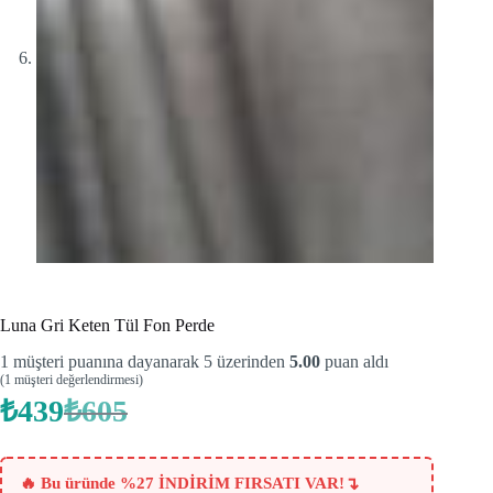
Luna Gri Keten Tül Fon Perde
1
müşteri puanına dayanarak 5 üzerinden
5.00
puan aldı
(
1
müşteri değerlendirmesi)
₺
439
₺
605
Orijinal
Şu
fiyat:
andaki
fiyat:
₺605.
₺439.
↴
🔥 Bu üründe %27 İNDİRİM FIRSATI VAR!