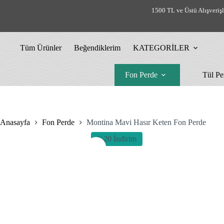
Skip
1500 TL ve Üstü Alışveriş
to
content
Tüm Ürünler
Beğendiklerim
KATEGORİLER
Fon Perde
Tül Pe
Anasayfa
Fon Perde
Montina Mavi Hasır Keten Fon Perde
%20 İndirim