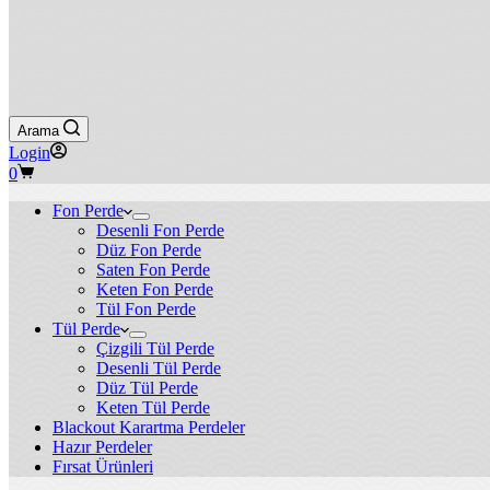
Arama
Login
Shopping
0
cart
Fon Perde
Desenli Fon Perde
Düz Fon Perde
Saten Fon Perde
Keten Fon Perde
Tül Fon Perde
Tül Perde
Çizgili Tül Perde
Desenli Tül Perde
Düz Tül Perde
Keten Tül Perde
Blackout Karartma Perdeler
Hazır Perdeler
Fırsat Ürünleri