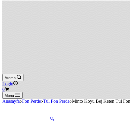
Arama
Login
Shopping
0
cart
Menu
Anasayfa
Fon Perde
Tül Fon Perde
Minto Koyu Bej Keten Tül Fon
🔍