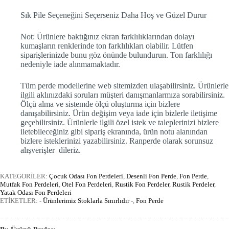
Sık Pile Seçeneğini Seçerseniz Daha Hoş ve Güzel Durur
Not: Ürünlere baktığınız ekran farklılıklarından dolayı
kumaşların renklerinde ton farklılıkları olabilir. Lütfen
siparişlerinizde bunu göz önünde bulundurun. Ton farklılığı
nedeniyle iade alınmamaktadır.
Tüm perde modellerine web sitemizden ulaşabilirsiniz. Ürünlerle
ilgili aklınızdaki soruları müşteri danışmanlarmıza sorabilirsiniz.
Ölçü alma ve sistemde ölçü oluşturma için bizlere
danışabilirsiniz. Ürün değişim veya iade için bizlerle iletişime
geçebilirsiniz. Ürünlerle ilgili özel istek ve taleplerinizi bizlere
iletebileceğiniz gibi sipariş ekranında, ürün notu alanından
bizlere isteklerinizi yazabilirsiniz. Ranperde olarak sorunsuz
alışverişler dileriz.
KATEGORİLER:
Çocuk Odası Fon Perdeleri
,
Desenli Fon Perde
,
Fon Perde
,
Mutfak Fon Perdeleri
,
Otel Fon Perdeleri
,
Rustik Fon Perdeler
,
Rustik Perdeler
,
Yatak Odası Fon Perdeleri
ETİKETLER:
- Ürünlerimiz Stoklarla Sınırlıdır -
,
Fon Perde