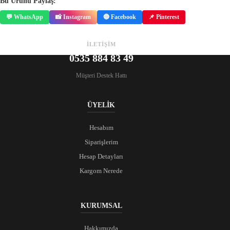
Bu Ürünü Paylaş:
💬 WhatsApp
📸 Instagram
🔵 Facebook
📌 Pinterest
İLETİŞİM
0535 884 83 49
Müşteri Destek Hattı
ÜYELİK
Hesabım
Siparişlerim
Hesap Detayları
Kargom Nerede
KURUMSAL
Hakkımızda