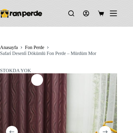
Skip
to
content
Shopping
cart
Anasayfa
Fon Perde
Safari̇ Desenli̇ Dökümlü Fon Perde – Mürdüm Mor
STOKDA YOK