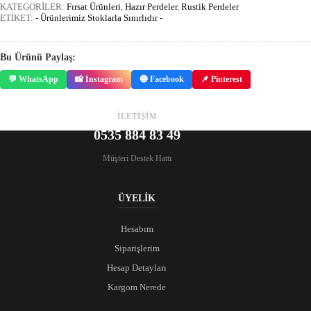
KATEGORİLER:
Fırsat Ürünleri
,
Hazır Perdeler
,
Rustik Perdeler
ETİKET:
- Ürünlerimiz Stoklarla Sınırlıdır -
Bu Ürünü Paylaş:
💬 WhatsApp
📸 Instagram
🔵 Facebook
📌 Pinterest
İLETİŞİM
0535 884 83 49
Müşteri Destek Hattı
ÜYELİK
Hesabım
Siparişlerim
Hesap Detayları
Kargom Nerede