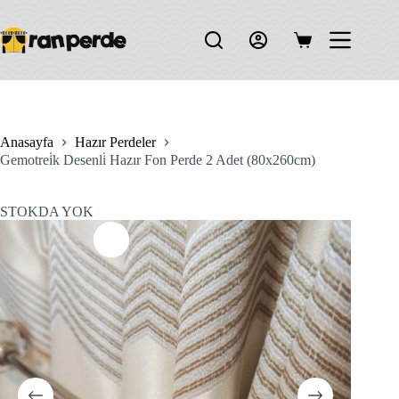
Skip
to
content
Shopping
cart
Anasayfa
Hazır Perdeler
Gemotrei̇k Desenli̇ Hazır Fon Perde 2 Adet (80x260cm)
STOKDA YOK