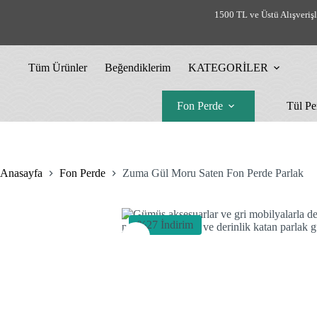
Skip
1500 TL ve Üstü Alışveriş
to
content
Tüm Ürünler
Beğendiklerim
KATEGORİLER
Fon Perde
Tül Pe
Anasayfa
Fon Perde
Zuma Gül Moru Saten Fon Perde Parlak
%27 İndirim