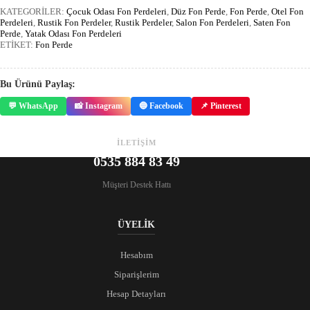
KATEGORİLER:
Çocuk Odası Fon Perdeleri
,
Düz Fon Perde
,
Fon Perde
,
Otel Fon
Perdeleri
,
Rustik Fon Perdeler
,
Rustik Perdeler
,
Salon Fon Perdeleri
,
Saten Fon
Perde
,
Yatak Odası Fon Perdeleri
ETİKET:
Fon Perde
Bu Ürünü Paylaş:
💬 WhatsApp
📸 Instagram
🔵 Facebook
📌 Pinterest
İLETİŞİM
0535 884 83 49
Müşteri Destek Hattı
ÜYELİK
Hesabım
Siparişlerim
Hesap Detayları