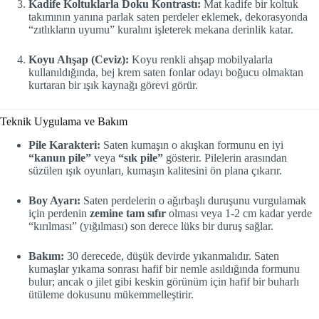
Kadife Koltuklarla Doku Kontrastı:
Mat kadife bir koltuk
takımının yanına parlak saten perdeler eklemek, dekorasyonda
“zıtlıkların uyumu” kuralını işleterek mekana derinlik katar.
Koyu Ahşap (Ceviz):
Koyu renkli ahşap mobilyalarla
kullanıldığında, bej krem saten fonlar odayı boğucu olmaktan
kurtaran bir ışık kaynağı görevi görür.
Teknik Uygulama ve Bakım
Pile Karakteri:
Saten kumaşın o akışkan formunu en iyi
“kanun pile”
veya
“sık pile”
gösterir. Pilelerin arasından
süzülen ışık oyunları, kumaşın kalitesini ön plana çıkarır.
Boy Ayarı:
Saten perdelerin o ağırbaşlı duruşunu vurgulamak
için perdenin
zemine tam sıfır
olması veya 1-2 cm kadar yerde
“kırılması” (yığılması) son derece lüks bir duruş sağlar.
Bakım:
30 derecede, düşük devirde yıkanmalıdır. Saten
kumaşlar yıkama sonrası hafif bir nemle asıldığında formunu
bulur; ancak o jilet gibi keskin görünüm için hafif bir buharlı
ütüleme dokusunu mükemmelleştirir.