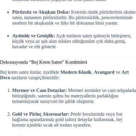
Pürüzsüz ve Akışkan Doku:
Ketenin rüstik pürüzlerinin aksine
saten, tamamen pürüzsüzdür. Bu pürüzsüzlük, pencerelerinizde
modern bir akışkanlık ve lüks bir dokunma hissi yaratır.
Aydınlık ve Genişlik:
Açık tonların saten ışıltısıyla birleşmesi,
küçük veya az ışık alan odaları olduğundan çok daha geniş,
havadar ve elit gösterir.
Dekorasyonda “Bej Krem Saten” Kombinleri
Bej krem saten fonlar, özellikle
Modern Klasik
,
Avangard
ve
Art
Deco
tarzların vazgeçilmezidir:
Mermer ve Cam Detaylar:
Mermer zeminler ve cam sehpalarla
birleştiğinde, satenin ışıltısı bu materyallerin parlaklığını
tamamlayarak sarayvari bir şıklık oluşturur.
Gold ve Pirinç Aksesuarlar:
Perde borularında veya fon
bağlama aparatlarında gold (altın) detaylar kullanmak, bej
kremin içindeki sıcak alt tonları uyandırır.