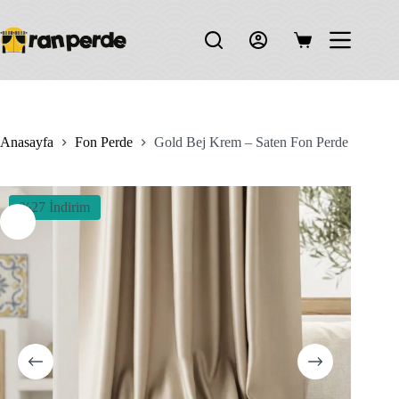
Skip
to
content
Shopping
cart
Anasayfa
Fon Perde
Gold Bej Krem – Saten Fon Perde
%27 İndirim