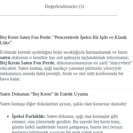
Değerlendirmeler (3)
Bej Krem Saten Fon Perde: “Pencerelerde İpeksi Bir Işıltı ve Klasik
Lüks”
Evinizde kremin aydınlığını bejin sıcaklığıyla harmanlamak ve bunu
saten
dokunun o kendine has asil ışıltısıyla taçlandırmak istiyorsanız;
Bej Krem Saten Fon Perde
, dekorasyonunuzun en zarif “mücevheri”
olacaktır. Saten kumaş, ışığı nazikçe yansıtan pürüzsüz yüzeyiyle
mekanınıza anında daha prestijli, ferah ve otel süiti konforunda bir
hava katar.
Saten Dokunun “Bej Krem” ile Estetik Uyumu
Saten kumaşı diğer dokulardan ayıran, ışıkla olan kusursuz dansıdır:
İpeksi Parlaklık:
Saten dokuma, ışığı mat kumaşlar gibi
emmez; onu yüzeyinde gezdirir. Bu sayede bej krem tonu,
günün farklı saatlerinde bazen şampanya, bazen inci beyazı
tonlarına bürünerek yaşayan bir renk paleti sunar.