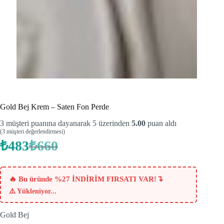
Gold Bej Krem – Saten Fon Perde
3
müşteri puanına dayanarak 5 üzerinden
5.00
puan aldı
(
3
müşteri değerlendirmesi)
₺
483
₺
660
Orijinal
Şu
fiyat:
andaki
fiyat:
₺660.
₺483.
↴
🔥 Bu üründe %27 İNDİRİM FIRSATI VAR!
⚠️
Yükleniyor...
Gold Bej