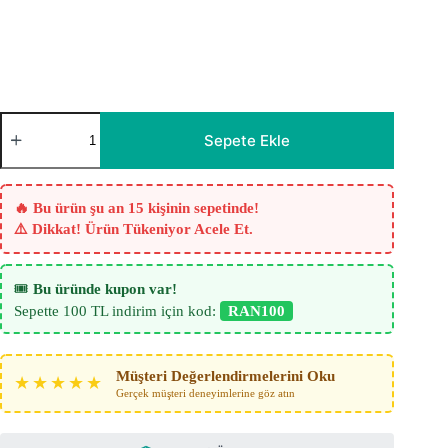
Gold
Bej
Sepete Ekle
Krem
–
Saten
Fon
🔥 Bu ürün şu an 15 kişinin sepetinde!
Perde
⚠️ Dikkat! Ürün Tükeniyor Acele Et.
adet
🎟️
Bu üründe kupon var!
Sepette 100 TL indirim için kod:
RAN100
Müşteri Değerlendirmelerini Oku
★★★★★
Gerçek müşteri deneyimlerine göz atın