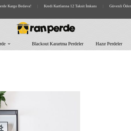
lerde Kargo Bedava!
|
Kredi Kartlarına 12 Taksit İmkanı
|
Güvenli Öde
rde
Blackout Karartma Perdeler
Hazır Perdeler