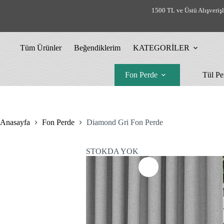
Skip
1500 TL ve Üstü Alışveriş
to
content
Tüm Ürünler
Beğendiklerim
KATEGORİLER
Fon Perde
Tül Pe
Anasayfa
Fon Perde
Diamond Gri Fon Perde
STOKDA YOK