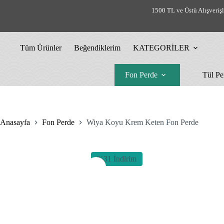
Skip
1500 TL ve Üstü Alışveriş
to
content
Tüm Ürünler
Beğendiklerim
KATEGORİLER
Fon Perde
Tül Pe
Anasayfa
Fon Perde
Wiya Koyu Krem Keten Fon Perde
%31 İndirim