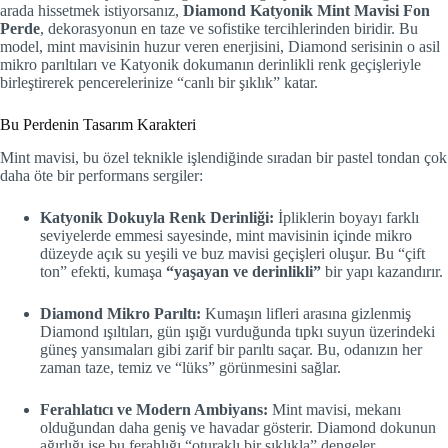
arada hissetmek istiyorsanız,
Diamond Katyonik Mint Mavisi Fon
Perde
, dekorasyonun en taze ve sofistike tercihlerinden biridir. Bu
model, mint mavisinin huzur veren enerjisini, Diamond serisinin o asil
mikro parıltıları ve Katyonik dokumanın derinlikli renk geçişleriyle
birleştirerek pencerelerinize “canlı bir şıklık” katar.
Bu Perdenin Tasarım Karakteri
Mint mavisi, bu özel teknikle işlendiğinde sıradan bir pastel tondan çok
daha öte bir performans sergiler:
Katyonik Dokuyla Renk Derinliği:
İpliklerin boyayı farklı
seviyelerde emmesi sayesinde, mint mavisinin içinde mikro
düzeyde açık su yeşili ve buz mavisi geçişleri oluşur. Bu “çift
ton” efekti, kumaşa
“yaşayan ve derinlikli”
bir yapı kazandırır.
Diamond Mikro Parıltı:
Kumaşın lifleri arasına gizlenmiş
Diamond ışıltıları, gün ışığı vurduğunda tıpkı suyun üzerindeki
güneş yansımaları gibi zarif bir parıltı saçar. Bu, odanızın her
zaman taze, temiz ve “lüks” görünmesini sağlar.
Ferahlatıcı ve Modern Ambiyans:
Mint mavisi, mekanı
olduğundan daha geniş ve havadar gösterir. Diamond dokunun
ağırlığı ise bu ferahlığı “oturaklı bir şıklıkla” dengeler.