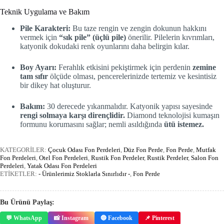
Teknik Uygulama ve Bakım
Pile Karakteri:
Bu taze rengin ve zengin dokunun hakkını
vermek için
“sık pile” (üçlü pile)
önerilir. Pilelerin kıvrımları,
katyonik dokudaki renk oyunlarını daha belirgin kılar.
Boy Ayarı:
Ferahlık etkisini pekiştirmek için perdenin
zemine
tam sıfır
ölçüde olması, pencerelerinizde tertemiz ve kesintisiz
bir dikey hat oluşturur.
Bakım:
30 derecede yıkanmalıdır. Katyonik yapısı sayesinde
rengi solmaya karşı dirençlidir.
Diamond teknolojisi kumaşın
formunu korumasını sağlar; nemli asıldığında
ütü istemez.
KATEGORİLER:
Çocuk Odası Fon Perdeleri
,
Düz Fon Perde
,
Fon Perde
,
Mutfak
Fon Perdeleri
,
Otel Fon Perdeleri
,
Rustik Fon Perdeler
,
Rustik Perdeler
,
Salon Fon
Perdeleri
,
Yatak Odası Fon Perdeleri
ETİKETLER:
- Ürünlerimiz Stoklarla Sınırlıdır -
,
Fon Perde
Bu Ürünü Paylaş:
💬 WhatsApp
📸 Instagram
🔵 Facebook
📌 Pinterest