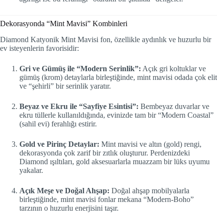
Dekorasyonda “Mint Mavisi” Kombinleri
Diamond Katyonik Mint Mavisi fon, özellikle aydınlık ve huzurlu bir
ev isteyenlerin favorisidir:
Gri ve Gümüş ile “Modern Serinlik”:
Açık gri koltuklar ve
gümüş (krom) detaylarla birleştiğinde, mint mavisi odada çok elit
ve “şehirli” bir serinlik yaratır.
Beyaz ve Ekru ile “Sayfiye Esintisi”:
Bembeyaz duvarlar ve
ekru tüllerle kullanıldığında, evinizde tam bir “Modern Coastal”
(sahil evi) ferahlığı estirir.
Gold ve Pirinç Detaylar:
Mint mavisi ve altın (gold) rengi,
dekorasyonda çok zarif bir zıtlık oluşturur. Perdenizdeki
Diamond ışıltıları, gold aksesuarlarla muazzam bir lüks uyumu
yakalar.
Açık Meşe ve Doğal Ahşap:
Doğal ahşap mobilyalarla
birleştiğinde, mint mavisi fonlar mekana “Modern-Boho”
tarzının o huzurlu enerjisini taşır.