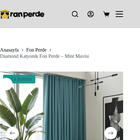
Skip
to
content
Shopping
cart
Anasayfa
Fon Perde
Diamond Katyonik Fon Perde – Mint Mavisi
%14 İndirim