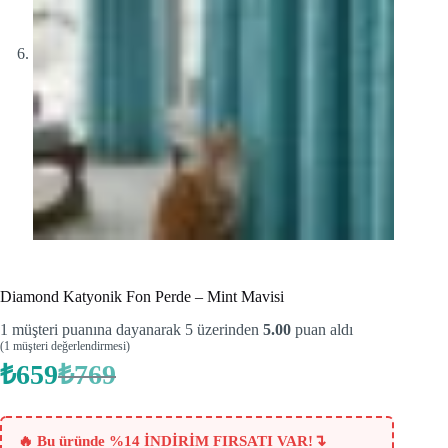
Diamond Katyonik Fon Perde – Mint Mavisi
1
müşteri puanına dayanarak 5 üzerinden
5.00
puan aldı
(
1
müşteri değerlendirmesi)
₺
659
₺
769
Orijinal
Şu
fiyat:
andaki
fiyat:
₺769.
₺659.
↴
🔥 Bu üründe %14 İNDİRİM FIRSATI VAR!