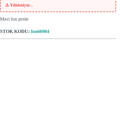
⚠️
Yükleniyor...
Mavi fon perde
STOK KODU:
fon66904