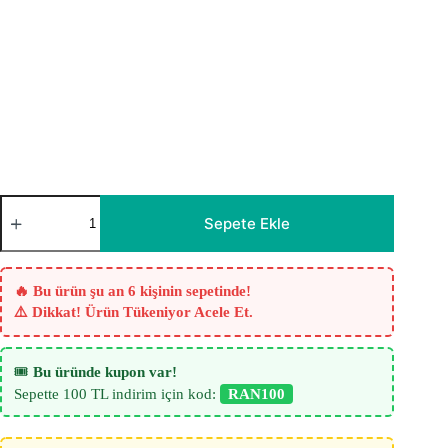
Diamond
Katyonik
Sepete Ekle
Fon
Perde
-
Mint
🔥 Bu ürün şu an 6 kişinin sepetinde!
Mavisi
⚠️ Dikkat! Ürün Tükeniyor Acele Et.
adet
🎟️
Bu üründe kupon var!
Sepette 100 TL indirim için kod:
RAN100