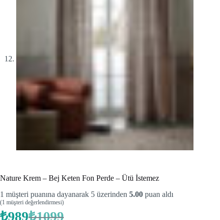
Nature Krem – Bej Keten Fon Perde – Ütü İstemez
1
müşteri puanına dayanarak 5 üzerinden
5.00
puan aldı
(
1
müşteri değerlendirmesi)
₺
989
₺
1099
Orijinal
Şu