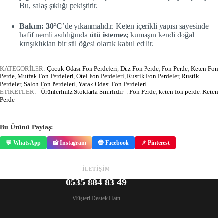
Bu, salaş şıklığı pekiştirir.
Bakım:
30°C
’de yıkanmalıdır. Keten içerikli yapısı sayesinde
hafif nemli asıldığında
ütü istemez
; kumaşın kendi doğal
kırışıklıkları bir stil öğesi olarak kabul edilir.
KATEGORİLER:
Çocuk Odası Fon Perdeleri
,
Düz Fon Perde
,
Fon Perde
,
Keten Fon
Perde
,
Mutfak Fon Perdeleri
,
Otel Fon Perdeleri
,
Rustik Fon Perdeler
,
Rustik
Perdeler
,
Salon Fon Perdeleri
,
Yatak Odası Fon Perdeleri
ETİKETLER:
- Ürünlerimiz Stoklarla Sınırlıdır -
,
Fon Perde
,
keten fon perde
,
Keten
Perde
Bu Ürünü Paylaş:
💬 WhatsApp
📸 Instagram
🔵 Facebook
📌 Pinterest
İLETİŞİM
0535 884 83 49
Müşteri Destek Hattı