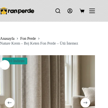
Skip
to
content
Shopping
cart
Anasayfa
Fon Perde
Nature Krem – Bej Keten Fon Perde – Ütü İstemez
%10 İndirim