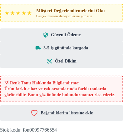
Müşteri Değerlendirmelerini Oku
★★★★★
Gerçek müşteri deneyimlerine göz atın
Güvenli Ödeme
3-5 iş gününde kargoda
Özel Dikim
💡
Renk Tonu Hakkında Bilgilendirme:
Ürün farklı cihaz ve ışık ortamlarında farklı tonlarda
görünebilir. Bunu göz önünde bulundurmanızı rica ederiz.
Beğendiklerim listesine ekle
Stok kodu:
fon00997766554