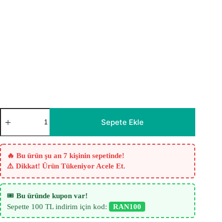
Nature
Krem
Sepete Ekle
-
Bej
Keten
Fon
🔥 Bu ürün şu an 7 kişinin sepetinde!
Perde
⚠️ Dikkat! Ürün Tükeniyor Acele Et.
-
Ütü
İstemez
adet
🎟️
Bu üründe kupon var!
Sepette 100 TL indirim için kod:
RAN100