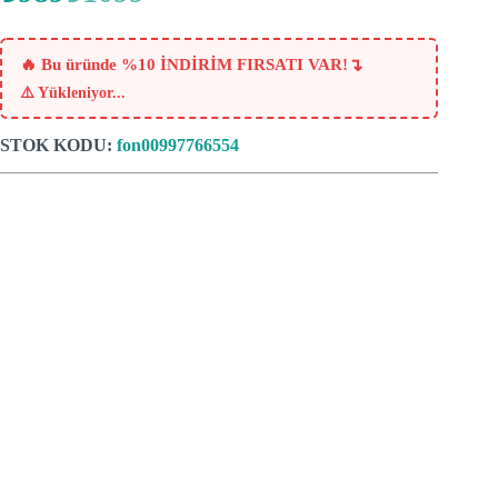
fiyat:
andaki
fiyat:
₺1099.
₺989.
↴
🔥 Bu üründe %10 İNDİRİM FIRSATI VAR!
⚠️
Yükleniyor...
STOK KODU:
fon00997766554