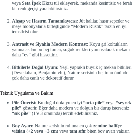
veya
Seta İpek Ekru
tül ekleyerek, mekanda kesintisiz ve ferah
bir renk geçişi yaratabilirsiniz.
Ahşap ve Hasırın Tamamlayıcısı:
Jüt halılar, hasır sepetler ve
meşe mobilyalarla birleştiğinde “Modern Rüstik” tarzın en iyi
temsilcisi olur.
Antrasit ve Siyahla Modern Kontrast:
Koyu gri koltukların
yanına asılan bu bej fonlar, soğuk renkleri yumuşatarak mekanı
daha “ev” gibi hissettirir.
Bitkilerle Doğal Uyum:
Yeşil yapraklı büyük iç mekan bitkileri
(Deve tabanı, Benjamin vb.), Nature serisinin bej tonu önünde
çok daha canlı ve dekoratif durur.
Teknik Uygulama ve Bakım
Pile Önerisi:
Bu doğal dokuyu en iyi
“orta pile”
veya
“seyrek
pile”
gösterir. Eğer daha modern ve dolgun bir duruş isterseniz
“sık pile”
(1’e 3 oranında) tercih edebilirsiniz.
Boy Ayarı:
Nature serisinin ruhuna en çok
zemine hafifçe
yığılan (+2 veya +3 cm)
veya
tam sıfır
biten boy ayarı yakışır.