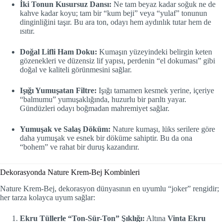
İki Tonun Kusursuz Dansı:
Ne tam beyaz kadar soğuk ne de
kahve kadar koyu; tam bir “kum beji” veya “yulaf” tonunun
dinginliğini taşır. Bu ara ton, odayı hem aydınlık tutar hem de
ısıtır.
Doğal Lifli Ham Doku:
Kumaşın yüzeyindeki belirgin keten
gözenekleri ve düzensiz lif yapısı, perdenin “el dokuması” gibi
doğal ve kaliteli görünmesini sağlar.
Işığı Yumuşatan Filtre:
Işığı tamamen kesmek yerine, içeriye
“balmumu” yumuşaklığında, huzurlu bir parıltı yayar.
Gündüzleri odayı boğmadan mahremiyet sağlar.
Yumuşak ve Salaş Döküm:
Nature kumaşı, lüks serilere göre
daha yumuşak ve esnek bir döküme sahiptir. Bu da ona
“bohem” ve rahat bir duruş kazandırır.
Dekorasyonda Nature Krem-Bej Kombinleri
Nature Krem-Bej, dekorasyon dünyasının en uyumlu “joker” rengidir;
her tarza kolayca uyum sağlar:
Ekru Tüllerle “Ton-Sür-Ton” Şıklığı:
Altına
Vinta Ekru