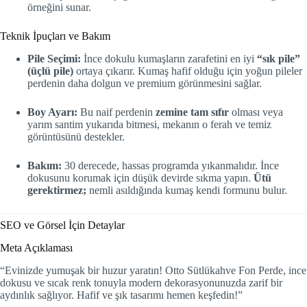
örneğini sunar.
Teknik İpuçları ve Bakım
Pile Seçimi:
İnce dokulu kumaşların zarafetini en iyi
“sık pile”
(üçlü pile)
ortaya çıkarır. Kumaş hafif olduğu için yoğun pileler
perdenin daha dolgun ve premium görünmesini sağlar.
Boy Ayarı:
Bu naif perdenin
zemine tam sıfır
olması veya
yarım santim yukarıda bitmesi, mekanın o ferah ve temiz
görüntüsünü destekler.
Bakım:
30 derecede, hassas programda yıkanmalıdır. İnce
dokusunu korumak için düşük devirde sıkma yapın.
Ütü
gerektirmez;
nemli asıldığında kumaş kendi formunu bulur.
SEO ve Görsel İçin Detaylar
Meta Açıklaması
“Evinizde yumuşak bir huzur yaratın! Otto Sütlükahve Fon Perde, ince
dokusu ve sıcak renk tonuyla modern dekorasyonunuzda zarif bir
aydınlık sağlıyor. Hafif ve şık tasarımı hemen keşfedin!”