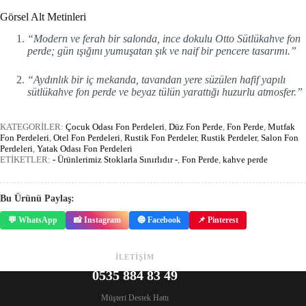
Görsel Alt Metinleri
“Modern ve ferah bir salonda, ince dokulu Otto Sütlükahve fon
perde; gün ışığını yumuşatan şık ve naif bir pencere tasarımı.”
“Aydınlık bir iç mekanda, tavandan yere süzülen hafif yapılı
sütlükahve fon perde ve beyaz tülün yarattığı huzurlu atmosfer.”
KATEGORİLER:
Çocuk Odası Fon Perdeleri
,
Düz Fon Perde
,
Fon Perde
,
Mutfak
Fon Perdeleri
,
Otel Fon Perdeleri
,
Rustik Fon Perdeler
,
Rustik Perdeler
,
Salon Fon
Perdeleri
,
Yatak Odası Fon Perdeleri
ETİKETLER:
- Ürünlerimiz Stoklarla Sınırlıdır -
,
Fon Perde
,
kahve perde
Bu Ürünü Paylaş:
💬 WhatsApp
📸 Instagram
🔵 Facebook
📌 Pinterest
İLETİŞİM
0535 884 83 49
Müşteri Destek Hattı