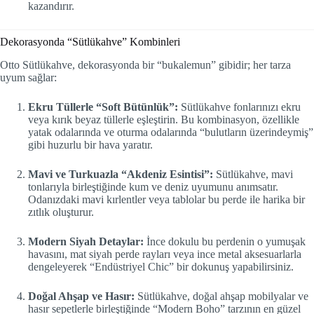
kazandırır.
Dekorasyonda “Sütlükahve” Kombinleri
Otto Sütlükahve, dekorasyonda bir “bukalemun” gibidir; her tarza
uyum sağlar:
Ekru Tüllerle “Soft Bütünlük”:
Sütlükahve fonlarınızı ekru
veya kırık beyaz tüllerle eşleştirin. Bu kombinasyon, özellikle
yatak odalarında ve oturma odalarında “bulutların üzerindeymiş”
gibi huzurlu bir hava yaratır.
Mavi ve Turkuazla “Akdeniz Esintisi”:
Sütlükahve, mavi
tonlarıyla birleştiğinde kum ve deniz uyumunu anımsatır.
Odanızdaki mavi kırlentler veya tablolar bu perde ile harika bir
zıtlık oluşturur.
Modern Siyah Detaylar:
İnce dokulu bu perdenin o yumuşak
havasını, mat siyah perde rayları veya ince metal aksesuarlarla
dengeleyerek “Endüstriyel Chic” bir dokunuş yapabilirsiniz.
Doğal Ahşap ve Hasır:
Sütlükahve, doğal ahşap mobilyalar ve
hasır sepetlerle birleştiğinde “Modern Boho” tarzının en güzel