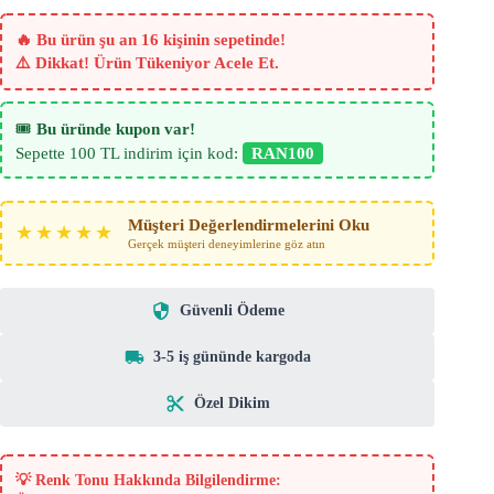
İnce
Dokulu
🔥 Bu ürün şu an 16 kişinin sepetinde!
adet
⚠️ Dikkat! Ürün Tükeniyor Acele Et.
🎟️
Bu üründe kupon var!
Sepette 100 TL indirim için kod:
RAN100
Müşteri Değerlendirmelerini Oku
★★★★★
Gerçek müşteri deneyimlerine göz atın
Güvenli Ödeme
3-5 iş gününde kargoda
Özel Dikim
💡
Renk Tonu Hakkında Bilgilendirme: