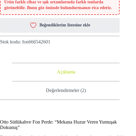
Ürün farklı cihaz ve ışık ortamlarında farklı tonlarda
görünebilir. Bunu göz önünde bulundurmanızı rica ederiz.
Beğendiklerim listesine ekle
Stok kodu:
fon666542601
Açıklama
Değerlendirmeler (2)
Otto Sütlükahve Fon Perde: “Mekana Huzur Veren Yumuşak
Dokunuş”