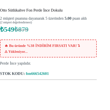
Otto Sütlükahve Fon Perde İnce Dokulu
2
müşteri puanına dayanarak 5 üzerinden
5.00
puan aldı
(
2
müşteri değerlendirmesi)
₺
549
₺
879
Orijinal
Şu
fiyat:
andaki
fiyat:
₺879.
₺549.
↴
🔥 Bu üründe %38 İNDİRİM FIRSATI VAR!
⚠️
Yükleniyor...
Perde İnce yapılıdır.
STOK KODU:
fon666542601