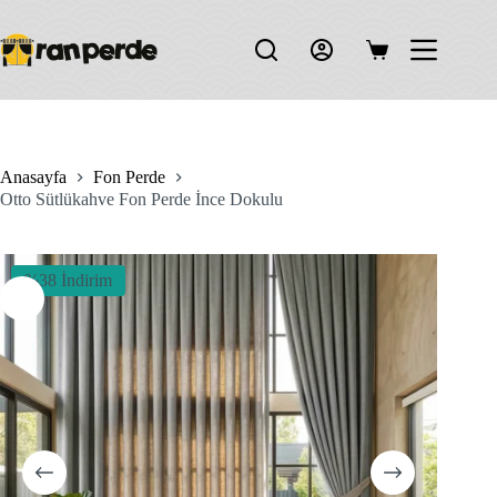
Skip
to
content
Shopping
cart
Anasayfa
Fon Perde
Otto Sütlükahve Fon Perde İnce Dokulu
%38 İndirim