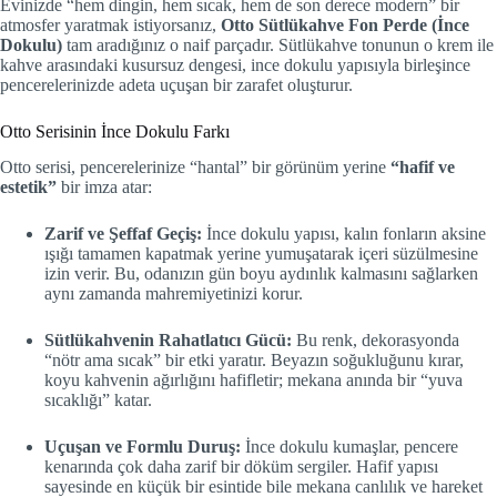
Evinizde “hem dingin, hem sıcak, hem de son derece modern” bir
atmosfer yaratmak istiyorsanız,
Otto Sütlükahve Fon Perde (İnce
Dokulu)
tam aradığınız o naif parçadır. Sütlükahve tonunun o krem ile
kahve arasındaki kusursuz dengesi, ince dokulu yapısıyla birleşince
pencerelerinizde adeta uçuşan bir zarafet oluşturur.
Otto Serisinin İnce Dokulu Farkı
Otto serisi, pencerelerinize “hantal” bir görünüm yerine
“hafif ve
estetik”
bir imza atar:
Zarif ve Şeffaf Geçiş:
İnce dokulu yapısı, kalın fonların aksine
ışığı tamamen kapatmak yerine yumuşatarak içeri süzülmesine
izin verir. Bu, odanızın gün boyu aydınlık kalmasını sağlarken
aynı zamanda mahremiyetinizi korur.
Sütlükahvenin Rahatlatıcı Gücü:
Bu renk, dekorasyonda
“nötr ama sıcak” bir etki yaratır. Beyazın soğukluğunu kırar,
koyu kahvenin ağırlığını hafifletir; mekana anında bir “yuva
sıcaklığı” katar.
Uçuşan ve Formlu Duruş:
İnce dokulu kumaşlar, pencere
kenarında çok daha zarif bir döküm sergiler. Hafif yapısı
sayesinde en küçük bir esintide bile mekana canlılık ve hareket