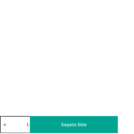
Otto
Sütlükahve
Sepete Ekle
Fon
Perde