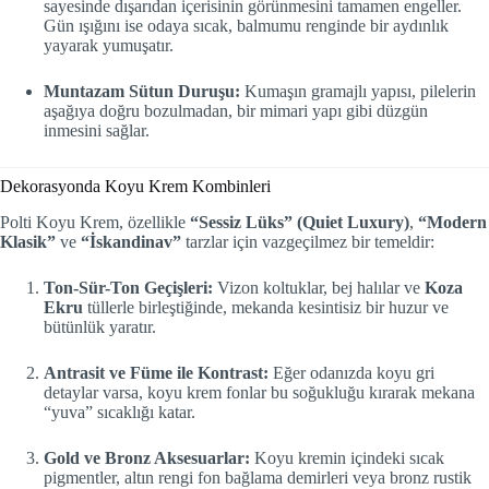
sayesinde dışarıdan içerisinin görünmesini tamamen engeller.
Gün ışığını ise odaya sıcak, balmumu renginde bir aydınlık
yayarak yumuşatır.
Muntazam Sütun Duruşu:
Kumaşın gramajlı yapısı, pilelerin
aşağıya doğru bozulmadan, bir mimari yapı gibi düzgün
inmesini sağlar.
Dekorasyonda Koyu Krem Kombinleri
Polti Koyu Krem, özellikle
“Sessiz Lüks” (Quiet Luxury)
,
“Modern
Klasik”
ve
“İskandinav”
tarzlar için vazgeçilmez bir temeldir:
Ton-Sür-Ton Geçişleri:
Vizon koltuklar, bej halılar ve
Koza
Ekru
tüllerle birleştiğinde, mekanda kesintisiz bir huzur ve
bütünlük yaratır.
Antrasit ve Füme ile Kontrast:
Eğer odanızda koyu gri
detaylar varsa, koyu krem fonlar bu soğukluğu kırarak mekana
“yuva” sıcaklığı katar.
Gold ve Bronz Aksesuarlar:
Koyu kremin içindeki sıcak
pigmentler, altın rengi fon bağlama demirleri veya bronz rustik