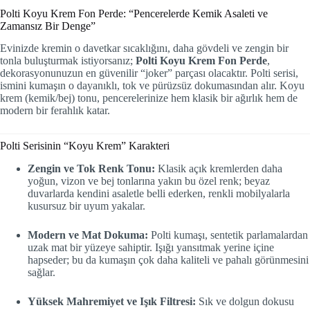
Polti Koyu Krem Fon Perde: “Pencerelerde Kemik Asaleti ve
Zamansız Bir Denge”
Evinizde kremin o davetkar sıcaklığını, daha gövdeli ve zengin bir
tonla buluşturmak istiyorsanız;
Polti Koyu Krem Fon Perde
,
dekorasyonunuzun en güvenilir “joker” parçası olacaktır. Polti serisi,
ismini kumaşın o dayanıklı, tok ve pürüzsüz dokumasından alır. Koyu
krem (kemik/bej) tonu, pencerelerinize hem klasik bir ağırlık hem de
modern bir ferahlık katar.
Polti Serisinin “Koyu Krem” Karakteri
Zengin ve Tok Renk Tonu:
Klasik açık kremlerden daha
yoğun, vizon ve bej tonlarına yakın bu özel renk; beyaz
duvarlarda kendini asaletle belli ederken, renkli mobilyalarla
kusursuz bir uyum yakalar.
Modern ve Mat Dokuma:
Polti kumaşı, sentetik parlamalardan
uzak mat bir yüzeye sahiptir. Işığı yansıtmak yerine içine
hapseder; bu da kumaşın çok daha kaliteli ve pahalı görünmesini
sağlar.
Yüksek Mahremiyet ve Işık Filtresi:
Sık ve dolgun dokusu