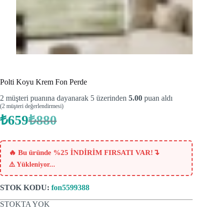
Polti Koyu Krem Fon Perde
2
müşteri puanına dayanarak 5 üzerinden
5.00
puan aldı
(
2
müşteri değerlendirmesi)
₺
659
₺
880
Orijinal
Şu
fiyat:
andaki
fiyat:
₺880.
₺659.
↴
🔥 Bu üründe %25 İNDİRİM FIRSATI VAR!
⚠️
Yükleniyor...
STOK KODU:
fon5599388
STOKTA YOK