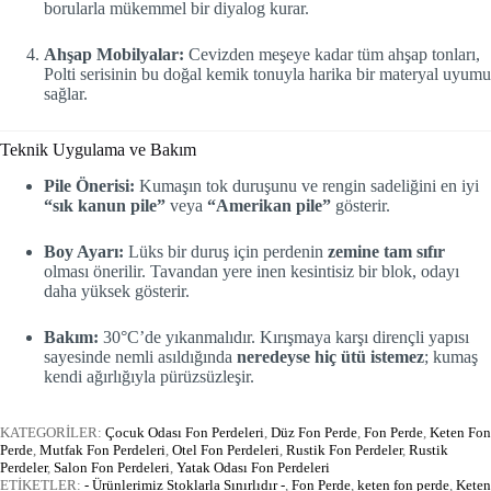
borularla mükemmel bir diyalog kurar.
Ahşap Mobilyalar:
Cevizden meşeye kadar tüm ahşap tonları,
Polti serisinin bu doğal kemik tonuyla harika bir materyal uyumu
sağlar.
Teknik Uygulama ve Bakım
Pile Önerisi:
Kumaşın tok duruşunu ve rengin sadeliğini en iyi
“sık kanun pile”
veya
“Amerikan pile”
gösterir.
Boy Ayarı:
Lüks bir duruş için perdenin
zemine tam sıfır
olması önerilir. Tavandan yere inen kesintisiz bir blok, odayı
daha yüksek gösterir.
Bakım:
30°C’de yıkanmalıdır. Kırışmaya karşı dirençli yapısı
sayesinde nemli asıldığında
neredeyse hiç ütü istemez
; kumaş
kendi ağırlığıyla pürüzsüzleşir.
KATEGORİLER:
Çocuk Odası Fon Perdeleri
,
Düz Fon Perde
,
Fon Perde
,
Keten Fon
Perde
,
Mutfak Fon Perdeleri
,
Otel Fon Perdeleri
,
Rustik Fon Perdeler
,
Rustik
Perdeler
,
Salon Fon Perdeleri
,
Yatak Odası Fon Perdeleri
ETİKETLER:
- Ürünlerimiz Stoklarla Sınırlıdır -
,
Fon Perde
,
keten fon perde
,
Keten