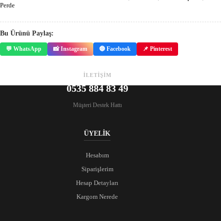
Perde
Bu Ürünü Paylaş:
💬 WhatsApp
📸 Instagram
🔵 Facebook
📌 Pinterest
İLETİŞİM
0535 884 83 49
Müşteri Destek Hattı
ÜYELİK
Hesabım
Siparişlerim
Hesap Detayları
Kargom Nerede