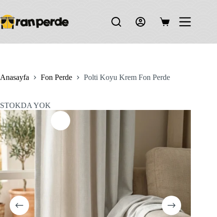
Skip
to
content
Shopping
cart
Anasayfa
Fon Perde
Polti Koyu Krem Fon Perde
STOKDA YOK