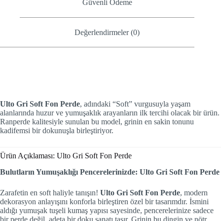
Güvenli Ödeme
Değerlendirmeler (0)
Ulto Gri Soft Fon Perde
, adındaki “Soft” vurgusuyla yaşam
alanlarında huzur ve yumuşaklık arayanların ilk tercihi olacak bir ürün.
Ranperde kalitesiyle sunulan bu model, grinin en sakin tonunu
kadifemsi bir dokunuşla birleştiriyor.
Ürün Açıklaması: Ulto Gri Soft Fon Perde
Bulutların Yumuşaklığı Pencerelerinizde: Ulto Gri Soft Fon Perde
Zarafetin en soft haliyle tanışın!
Ulto Gri Soft Fon Perde
, modern
dekorasyon anlayışını konforla birleştiren özel bir tasarımdır. İsmini
aldığı yumuşak tuşeli kumaş yapısı sayesinde, pencerelerinize sadece
bir perde değil, adeta bir doku sanatı taşır. Grinin bu dingin ve nötr