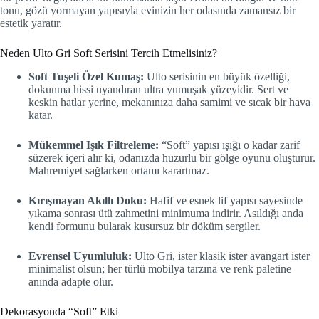
tonu, gözü yormayan yapısıyla evinizin her odasında zamansız bir
estetik yaratır.
Neden Ulto Gri Soft Serisini Tercih Etmelisiniz?
Soft Tuşeli Özel Kumaş:
Ulto serisinin en büyük özelliği,
dokunma hissi uyandıran ultra yumuşak yüzeyidir. Sert ve
keskin hatlar yerine, mekanınıza daha samimi ve sıcak bir hava
katar.
Mükemmel Işık Filtreleme:
“Soft” yapısı ışığı o kadar zarif
süzerek içeri alır ki, odanızda huzurlu bir gölge oyunu oluşturur.
Mahremiyet sağlarken ortamı karartmaz.
Kırışmayan Akıllı Doku:
Hafif ve esnek lif yapısı sayesinde
yıkama sonrası ütü zahmetini minimuma indirir. Asıldığı anda
kendi formunu bularak kusursuz bir döküm sergiler.
Evrensel Uyumluluk:
Ulto Gri, ister klasik ister avangart ister
minimalist olsun; her türlü mobilya tarzına ve renk paletine
anında adapte olur.
Dekorasyonda “Soft” Etki