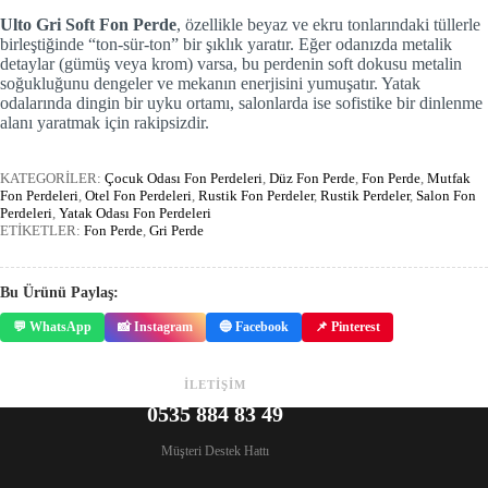
Ulto Gri Soft Fon Perde
, özellikle beyaz ve ekru tonlarındaki tüllerle
birleştiğinde “ton-sür-ton” bir şıklık yaratır. Eğer odanızda metalik
detaylar (gümüş veya krom) varsa, bu perdenin soft dokusu metalin
soğukluğunu dengeler ve mekanın enerjisini yumuşatır. Yatak
odalarında dingin bir uyku ortamı, salonlarda ise sofistike bir dinlenme
alanı yaratmak için rakipsizdir.
KATEGORİLER:
Çocuk Odası Fon Perdeleri
,
Düz Fon Perde
,
Fon Perde
,
Mutfak
Fon Perdeleri
,
Otel Fon Perdeleri
,
Rustik Fon Perdeler
,
Rustik Perdeler
,
Salon Fon
Perdeleri
,
Yatak Odası Fon Perdeleri
ETİKETLER:
Fon Perde
,
Gri Perde
Bu Ürünü Paylaş:
💬 WhatsApp
📸 Instagram
🔵 Facebook
📌 Pinterest
İLETİŞİM
0535 884 83 49
Müşteri Destek Hattı