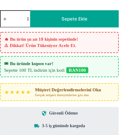
Ulto
Gri
Sepete Ekle
Soft
Fon
Perde
-
🔥 Bu ürün şu an 18 kişinin sepetinde!
Yumuşak
⚠️ Dikkat! Ürün Tükeniyor Acele Et.
Dokulu
Modern
Tasarım
adet
🎟️
Bu üründe kupon var!
Sepette 100 TL indirim için kod:
RAN100
Müşteri Değerlendirmelerini Oku
★★★★★
Gerçek müşteri deneyimlerine göz atın
Güvenli Ödeme
3-5 iş gününde kargoda