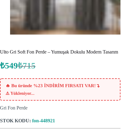
Ulto Gri Soft Fon Perde – Yumuşak Dokulu Modern Tasarım
₺
549
₺
715
Orijinal
Şu
fiyat:
andaki
fiyat:
₺715.
₺549.
↴
🔥 Bu üründe %23 İNDİRİM FIRSATI VAR!
⚠️
Yükleniyor...
Gri Fon Perde
STOK KODU:
fon-448921