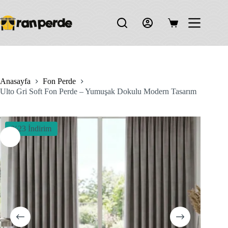
Skip
to
content
Shopping
cart
Anasayfa
Fon Perde
Ulto Gri Soft Fon Perde – Yumuşak Dokulu Modern Tasarım
%23 İndirim