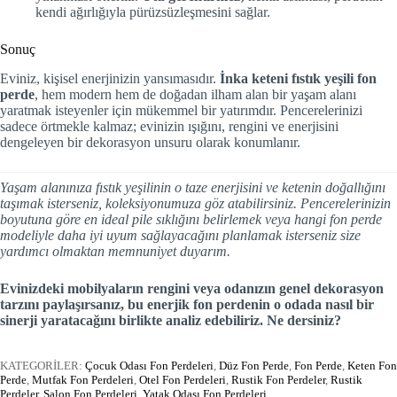
kendi ağırlığıyla pürüzsüzleşmesini sağlar.
Sonuç
Eviniz, kişisel enerjinizin yansımasıdır.
İnka keteni fıstık yeşili fon
perde
, hem modern hem de doğadan ilham alan bir yaşam alanı
yaratmak isteyenler için mükemmel bir yatırımdır. Pencerelerinizi
sadece örtmekle kalmaz; evinizin ışığını, rengini ve enerjisini
dengeleyen bir dekorasyon unsuru olarak konumlanır.
Yaşam alanınıza fıstık yeşilinin o taze enerjisini ve ketenin doğallığını
taşımak isterseniz, koleksiyonumuza göz atabilirsiniz. Pencerelerinizin
boyutuna göre en ideal pile sıklığını belirlemek veya hangi fon perde
modeliyle daha iyi uyum sağlayacağını planlamak isterseniz size
yardımcı olmaktan memnuniyet duyarım.
Evinizdeki mobilyaların rengini veya odanızın genel dekorasyon
tarzını paylaşırsanız, bu enerjik fon perdenin o odada nasıl bir
sinerji yaratacağını birlikte analiz edebiliriz. Ne dersiniz?
KATEGORİLER:
Çocuk Odası Fon Perdeleri
,
Düz Fon Perde
,
Fon Perde
,
Keten Fon
Perde
,
Mutfak Fon Perdeleri
,
Otel Fon Perdeleri
,
Rustik Fon Perdeler
,
Rustik
Perdeler
,
Salon Fon Perdeleri
,
Yatak Odası Fon Perdeleri