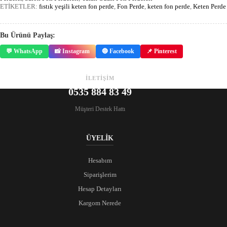
ETİKETLER:
fıstık yeşili keten fon perde
,
Fon Perde
,
keten fon perde
,
Keten Perde
Bu Ürünü Paylaş:
💬 WhatsApp
📸 Instagram
🔵 Facebook
📌 Pinterest
İLETİŞİM
0535 884 83 49
Müşteri Destek Hattı
ÜYELİK
Hesabım
Siparişlerim
Hesap Detayları
Kargom Nerede