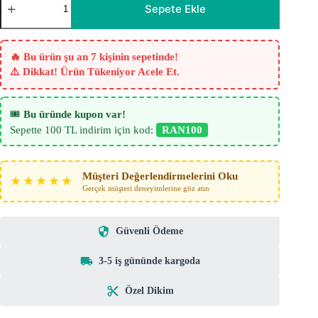
Keteni
Sepete Ekle
Fıstık
Yeşili
Fon
Perde
🔥 Bu ürün şu an 7 kişinin sepetinde!
adet
⚠️ Dikkat! Ürün Tükeniyor Acele Et.
🎟️
Bu üründe kupon var!
Sepette 100 TL indirim için kod:
RAN100
Müşteri Değerlendirmelerini Oku
★★★★★
Gerçek müşteri deneyimlerine göz atın
Güvenli Ödeme
3-5 iş gününde kargoda
Özel Dikim