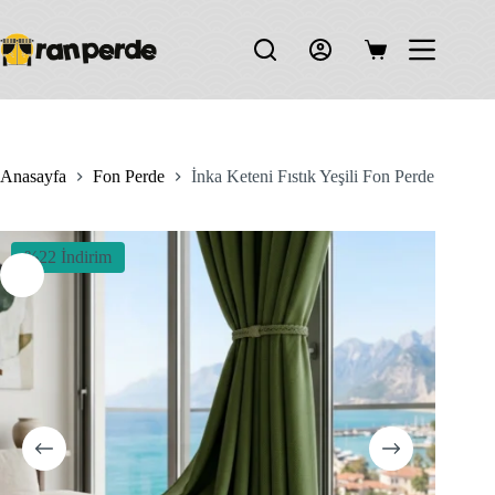
Skip
to
content
Shopping
cart
Anasayfa
Fon Perde
İnka Keteni Fıstık Yeşili Fon Perde
%22 İndirim