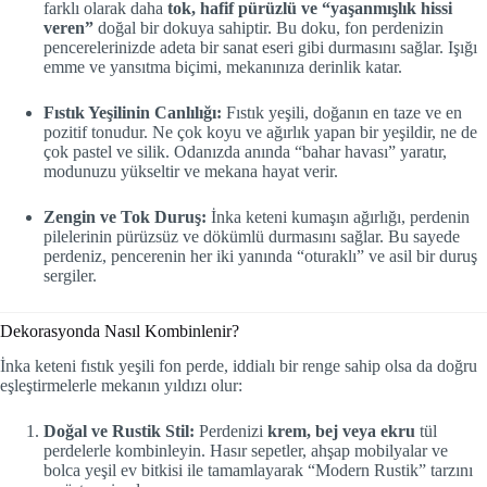
farklı olarak daha
tok, hafif pürüzlü ve “yaşanmışlık hissi
veren”
doğal bir dokuya sahiptir. Bu doku, fon perdenizin
pencerelerinizde adeta bir sanat eseri gibi durmasını sağlar. Işığı
emme ve yansıtma biçimi, mekanınıza derinlik katar.
Fıstık Yeşilinin Canlılığı:
Fıstık yeşili, doğanın en taze ve en
pozitif tonudur. Ne çok koyu ve ağırlık yapan bir yeşildir, ne de
çok pastel ve silik. Odanızda anında “bahar havası” yaratır,
modunuzu yükseltir ve mekana hayat verir.
Zengin ve Tok Duruş:
İnka keteni kumaşın ağırlığı, perdenin
pilelerinin pürüzsüz ve dökümlü durmasını sağlar. Bu sayede
perdeniz, pencerenin her iki yanında “oturaklı” ve asil bir duruş
sergiler.
Dekorasyonda Nasıl Kombinlenir?
İnka keteni fıstık yeşili fon perde, iddialı bir renge sahip olsa da doğru
eşleştirmelerle mekanın yıldızı olur:
Doğal ve Rustik Stil:
Perdenizi
krem, bej veya ekru
tül
perdelerle kombinleyin. Hasır sepetler, ahşap mobilyalar ve
bolca yeşil ev bitkisi ile tamamlayarak “Modern Rustik” tarzını