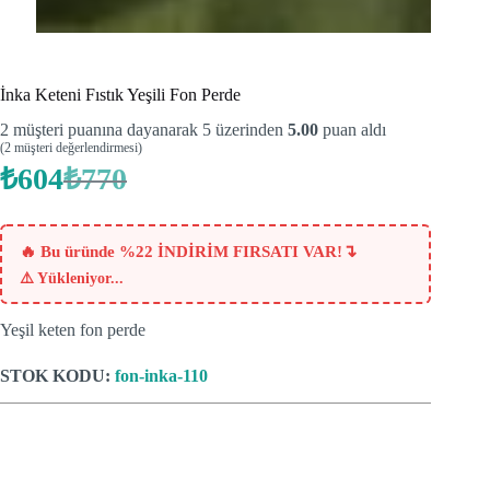
İnka Keteni Fıstık Yeşili Fon Perde
2
müşteri puanına dayanarak 5 üzerinden
5.00
puan aldı
(
2
müşteri değerlendirmesi)
₺
604
₺
770
Orijinal
Şu
fiyat:
andaki
fiyat:
₺770.
₺604.
↴
🔥 Bu üründe %22 İNDİRİM FIRSATI VAR!
⚠️
Yükleniyor...
Yeşil keten fon perde
STOK KODU:
fon-inka-110