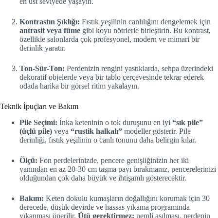
en üst seviyede yaşayın.
Kontrastın Şıklığı:
Fıstık yeşilinin canlılığını dengelemek için
antrasit veya füme
gibi koyu nötrlerle birleştirin. Bu kontrast,
özellikle salonlarda çok profesyonel, modern ve mimari bir
derinlik yaratır.
Ton-Sür-Ton:
Perdenizin rengini yastıklarda, sehpa üzerindeki
dekoratif objelerde veya bir tablo çerçevesinde tekrar ederek
odada harika bir görsel ritim yakalayın.
Teknik İpuçları ve Bakım
Pile Seçimi:
İnka keteninin o tok duruşunu en iyi
“sık pile”
(üçlü pile)
veya
“rustik halkalı”
modeller gösterir. Pile
derinliği, fıstık yeşilinin o canlı tonunu daha belirgin kılar.
Ölçü:
Fon perdelerinizde, pencere genişliğinizin her iki
yanından en az 20-30 cm taşma payı bırakmanız, pencerelerinizi
olduğundan çok daha büyük ve ihtişamlı gösterecektir.
Bakım:
Keten dokulu kumaşların doğallığını korumak için 30
derecede, düşük devirde ve hassas yıkama programında
yıkanması önerilir.
Ütü gerektirmez;
nemli asılması, perdenin