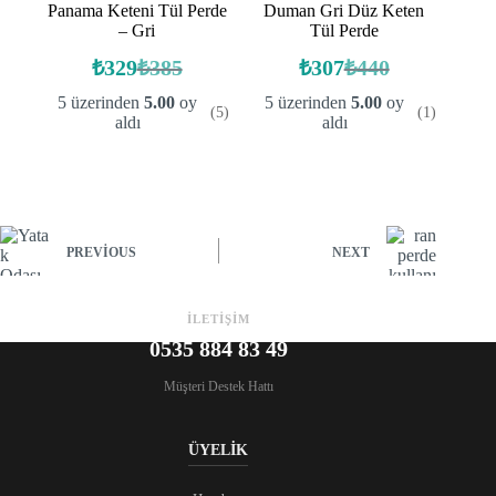
Panama Keteni Tül Perde
Duman Gri Düz Keten
– Gri
Tül Perde
₺
329
₺
385
₺
307
₺
440
Orijinal
Şu
Orijinal
Şu
fiyat:
andaki
fiyat:
andaki
5 üzerinden
5.00
oy
5 üzerinden
5.00
oy
(5)
(1)
fiyat:
fiyat:
₺385.
₺440.
aldı
aldı
₺329.
₺307.
PREVIOUS
NEXT
İLETİŞİM
0535 884 83 49
Müşteri Destek Hattı
ÜYELİK