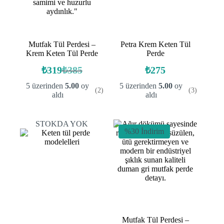
Mutfak Tül Perdesi –
Petra Krem Keten Tül
Krem Keten Tül Perde
Perde
₺
319
₺
385
₺
275
Orijinal
Şu
fiyat:
andaki
5 üzerinden
5.00
oy
5 üzerinden
5.00
oy
(2)
(3)
fiyat:
₺385.
aldı
aldı
₺319.
STOKDA YOK
%30 İndirim
Mutfak Tül Perdesi –