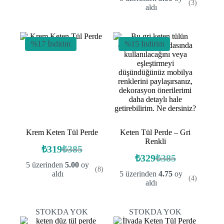
(3)
fiyat:
andaki
fiyat:
₺385.
aldı
fiyat:
₺385.
₺249.
₺296.
%17 İndirim
%15 İndirim
Krem Keten Tül Perde
Keten Tül Perde – Gri
Renkli
₺
319
₺
385
Orijinal
Şu
₺
329
₺
385
fiyat:
andaki
Orijinal
Şu
5 üzerinden
5.00
oy
(8)
fiyat:
fiyat:
andaki
₺385.
aldı
5 üzerinden
4.75
oy
(4)
fiyat:
₺319.
₺385.
aldı
₺329.
STOKDA YOK
STOKDA YOK