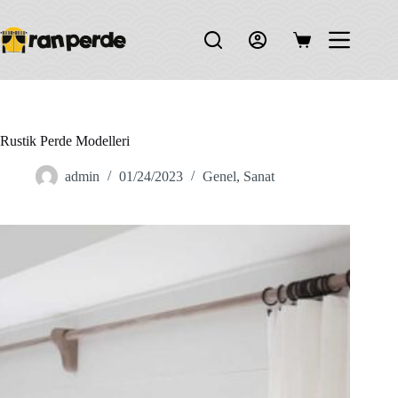
Skip
to
content
Shopping
cart
Rustik Perde Modelleri
admin
01/24/2023
Genel
,
Sanat