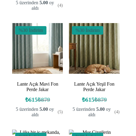
fiyat:
andaki
fiyat:
₺813.
5 üzerinden
5.00
oy
(4)
fiyat:
₺1099.
₺604.
aldı
₺813.
%30 İndirim
%30 İndirim
Lante Açık Mavi Fon
Lante Açık Yeşil Fon
Perde Jakar
Perde Jakar
₺
615
₺
879
₺
615
₺
879
Orijinal
Şu
Orijinal
Şu
fiyat:
andaki
fiyat:
andaki
5 üzerinden
5.00
oy
5 üzerinden
5.00
oy
(5)
(4)
fiyat:
fiyat:
₺879.
₺879.
aldı
aldı
₺615.
₺615.