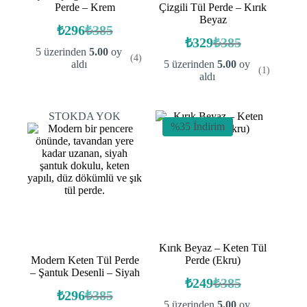
Perde – Krem
Çizgili Tül Perde – Kırık
Beyaz
₺
296
₺
385
Orijinal
Şu
₺
329
₺
385
fiyat:
andaki
Orijinal
Şu
5 üzerinden
5.00
oy
(4)
fiyat:
fiyat:
andaki
₺385.
aldı
5 üzerinden
5.00
oy
(1)
fiyat:
₺296.
₺385.
aldı
₺329.
STOKDA YOK
%35 İndirim
Kırık Beyaz – Keten Tül
Modern Keten Tül Perde
Perde (Ekru)
– Şantuk Desenli – Siyah
₺
249
₺
385
Orijinal
Şu
₺
296
₺
385
Orijinal
Şu
fiyat:
andaki
5 üzerinden
5.00
oy