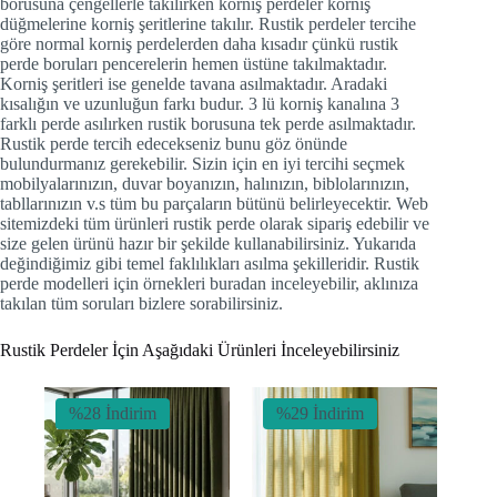
borusuna çengellerle takılırken korniş perdeler korniş
düğmelerine korniş şeritlerine takılır. Rustik perdeler tercihe
göre normal korniş perdelerden daha kısadır çünkü rustik
perde boruları pencerelerin hemen üstüne takılmaktadır.
Korniş şeritleri ise genelde tavana asılmaktadır. Aradaki
kısalığın ve uzunluğun farkı budur. 3 lü korniş kanalına 3
farklı perde asılırken rustik borusuna tek perde asılmaktadır.
Rustik perde tercih edecekseniz bunu göz önünde
bulundurmanız gerekebilir. Sizin için en iyi tercihi seçmek
mobilyalarınızın, duvar boyanızın, halınızın, biblolarınızın,
tabllarınızın v.s tüm bu parçaların bütünü belirleyecektir. Web
sitemizdeki tüm ürünleri rustik perde olarak sipariş edebilir ve
size gelen ürünü hazır bir şekilde kullanabilirsiniz. Yukarıda
değindiğimiz gibi temel faklılıkları asılma şekilleridir. Rustik
perde modelleri için örnekleri buradan inceleyebilir, aklınıza
takılan tüm soruları bizlere sorabilirsiniz.
Rustik Perdeler İçin Aşağıdaki Ürünleri İnceleyebilirsiniz
%28 İndirim
%29 İndirim