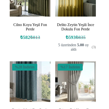
Cilno Koyu Yeşil Fon
Delito Zeytin Yeşili İnce
Perde
Dokulu Fon Perde
₺
582
₺
813
₺
593
₺
835
Orijinal
Şu
Orijinal
Şu
fiyat:
andaki
fiyat:
andaki
5 üzerinden
5.00
oy
(3)
fiyat:
fiyat:
₺813.
₺835.
aldı
₺582.
₺593.
%28 İndirim
%17 İndirim