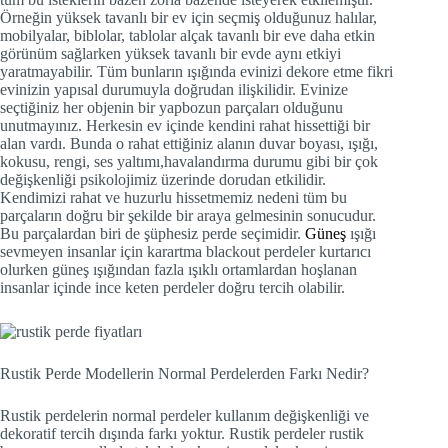
Örneğin yüksek tavanlı bir ev için seçmiş olduğunuz halılar,
mobilyalar, biblolar, tablolar alçak tavanlı bir eve daha etkin
görünüm sağlarken yüksek tavanlı bir evde aynı etkiyi
yaratmayabilir. Tüm bunların ışığında evinizi dekore etme fikri
evinizin yapısal durumuyla doğrudan ilişkilidir. Evinize
seçtiğiniz her objenin bir yapbozun parçaları olduğunu
unutmayınız. Herkesin ev içinde kendini rahat hissettiği bir
alan vardı. Bunda o rahat ettiğiniz alanın duvar boyası, ışığı,
kokusu, rengi, ses yaltımı,havalandırma durumu gibi bir çok
değişkenliği psikolojimiz üzerinde dorudan etkilidir.
Kendimizi rahat ve huzurlu hissetmemiz nedeni tüm bu
parçaların doğru bir şekilde bir araya gelmesinin sonucudur.
Bu parçalardan biri de şüphesiz perde seçimidir.
Güneş
ışığı
sevmeyen insanlar için karartma blackout perdeler kurtarıcı
olurken güneş ışığından fazla ışıklı ortamlardan hoşlanan
insanlar içinde ince keten perdeler doğru tercih olabilir.
Rustik Perde Modellerin Normal Perdelerden Farkı Nedir?
Rustik perdelerin normal perdeler kullanım değişkenliği ve
dekoratif tercih dışında farkı yoktur. Rustik perdeler rustik