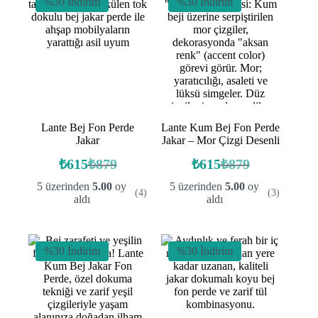
%30 İndirim
%30 İndirim
Lante Bej Fon Perde
Lante Kum Bej Fon Perde
Jakar
Jakar – Mor Çizgi Desenli
₺
615
₺
879
₺
615
₺
879
Orijinal
Şu
Orijinal
Şu
fiyat:
andaki
fiyat:
andaki
5 üzerinden
5.00
oy
5 üzerinden
5.00
oy
(4)
(3)
fiyat:
fiyat:
₺879.
₺879.
aldı
aldı
₺615.
₺615.
%30 İndirim
%30 İndirim