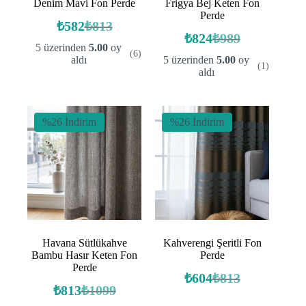
Denim Mavi Fon Perde
Frigya Bej Keten Fon
Perde
₺
582
₺
813
Orijinal
Şu
₺
824
₺
989
fiyat:
andaki
Orijinal
Şu
5 üzerinden
5.00
oy
(6)
fiyat:
fiyat:
andaki
₺813.
aldı
5 üzerinden
5.00
oy
(1)
fiyat:
₺582.
₺989.
aldı
₺824.
%26 İndirim
%26 İndirim
Havana Sütlükahve
Kahverengi Şeritli Fon
Bambu Hasır Keten Fon
Perde
Perde
₺
604
₺
813
Orijinal
Şu
₺
813
₺
1099
Orijinal
Şu
fiyat:
andaki