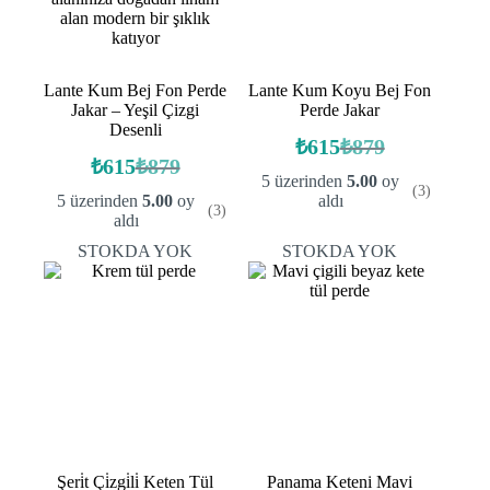
Lante Kum Bej Fon Perde
Lante Kum Koyu Bej Fon
Jakar – Yeşil Çizgi
Perde Jakar
Desenli
₺
615
₺
879
Orijinal
Şu
₺
615
₺
879
Orijinal
Şu
fiyat:
andaki
5 üzerinden
5.00
oy
(3)
fiyat:
andaki
fiyat:
₺879.
5 üzerinden
5.00
oy
aldı
(3)
fiyat:
₺879.
₺615.
aldı
₺615.
STOKDA YOK
STOKDA YOK
Şeri̇t Çi̇zgi̇li̇ Keten Tül
Panama Keteni Mavi