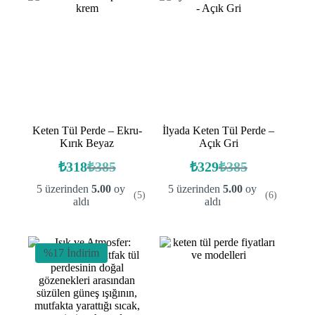
Keten Tül Perde – Ekru-
İlyada Keten Tül Perde –
Kırık Beyaz
Açık Gri
₺
318
₺
385
₺
329
₺
385
Orijinal
Şu
Orijinal
Şu
fiyat:
andaki
fiyat:
andaki
5 üzerinden
5.00
oy
5 üzerinden
5.00
oy
(5)
(6)
fiyat:
fiyat:
₺385.
₺385.
aldı
aldı
₺318.
₺329.
%17 İndirim