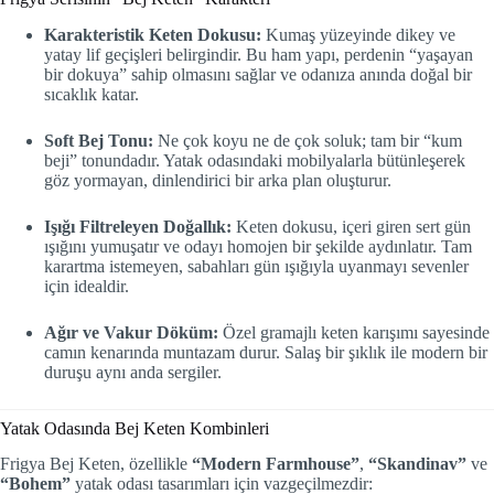
Karakteristik Keten Dokusu:
Kumaş yüzeyinde dikey ve
yatay lif geçişleri belirgindir. Bu ham yapı, perdenin “yaşayan
bir dokuya” sahip olmasını sağlar ve odanıza anında doğal bir
sıcaklık katar.
Soft Bej Tonu:
Ne çok koyu ne de çok soluk; tam bir “kum
beji” tonundadır. Yatak odasındaki mobilyalarla bütünleşerek
göz yormayan, dinlendirici bir arka plan oluşturur.
Işığı Filtreleyen Doğallık:
Keten dokusu, içeri giren sert gün
ışığını yumuşatır ve odayı homojen bir şekilde aydınlatır. Tam
karartma istemeyen, sabahları gün ışığıyla uyanmayı sevenler
için idealdir.
Ağır ve Vakur Döküm:
Özel gramajlı keten karışımı sayesinde
camın kenarında muntazam durur. Salaş bir şıklık ile modern bir
duruşu aynı anda sergiler.
Yatak Odasında Bej Keten Kombinleri
Frigya Bej Keten, özellikle
“Modern Farmhouse”
,
“Skandinav”
ve
“Bohem”
yatak odası tasarımları için vazgeçilmezdir: