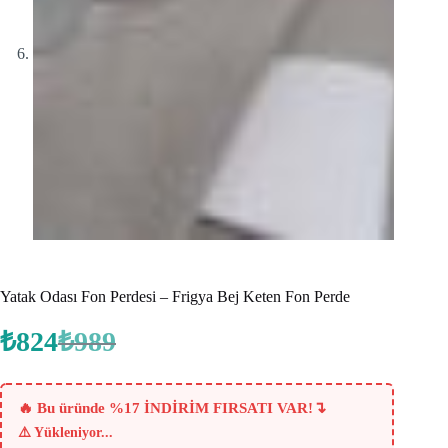
Yatak Odası Fon Perdesi – Frigya Bej Keten Fon Perde
₺
824
₺
989
Orijinal
Şu
fiyat:
andaki
fiyat:
₺989.
₺824.
↴
🔥 Bu üründe %17 İNDİRİM FIRSATI VAR!
⚠️
Yükleniyor...