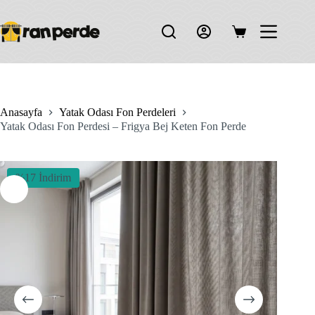
Skip
to
content
Shopping
cart
Anasayfa
Yatak Odası Fon Perdeleri
Yatak Odası Fon Perdesi – Frigya Bej Keten Fon Perde
%17 İndirim