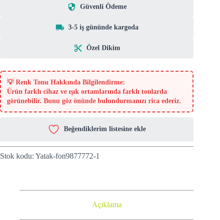
Güvenli Ödeme
3-5 iş gününde kargoda
Özel Dikim
💡
Renk Tonu Hakkında Bilgilendirme:
Ürün farklı cihaz ve ışık ortamlarında farklı tonlarda
görünebilir. Bunu göz önünde bulundurmanızı rica ederiz.
Beğendiklerim listesine ekle
Stok kodu:
Yatak-fon9877772-1
Açıklama