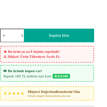
Yatak
Odası
Sepete Ekle
Fon
Perdesi
-
Frigya
🔥 Bu ürün şu an 8 kişinin sepetinde!
Bej
⚠️ Dikkat! Ürün Tükeniyor Acele Et.
Keten
Fon
Perde
adet
🎟️
Bu üründe kupon var!
Sepette 100 TL indirim için kod:
RAN100
Müşteri Değerlendirmelerini Oku
★★★★★
Gerçek müşteri deneyimlerine göz atın