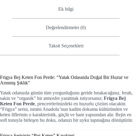
Ek bilgi
Değerlendirmeler (0)
Taksit Seçenekleri
Frigya Bej Keten Fon Perde: “Yatak Odasında Doğal Bir Huzur ve
Arınmış Şıklık”
Yatak odanızda günün tüm yorgunluğunu geride bırakacağınız, ferah,
sakin ve “organik” bir atmosfer yaratmak istiyorsanız;
Frigya Bej
Keten Fon Perde
, pencerelerinizdeki en huzurlu çözüm olacaktır.
“Frigya” serisi, ismini Anadolu’nun kadim dokuma kültüründen ve
keten liflerinin o karakteristik, güçlü ve ham yapısından alır. Bejin en
soft tonuyla birleşen bu doku, odanızı bir uyku tapınağına dönüştürür.
Frigya Serisinin “Bej Keten” Karakteri