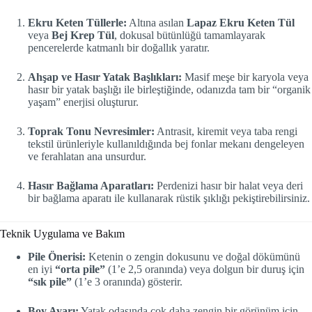
Ekru Keten Tüllerle:
Altına asılan
Lapaz Ekru Keten Tül
veya
Bej Krep Tül
, dokusal bütünlüğü tamamlayarak
pencerelerde katmanlı bir doğallık yaratır.
Ahşap ve Hasır Yatak Başlıkları:
Masif meşe bir karyola veya
hasır bir yatak başlığı ile birleştiğinde, odanızda tam bir “organik
yaşam” enerjisi oluşturur.
Toprak Tonu Nevresimler:
Antrasit, kiremit veya taba rengi
tekstil ürünleriyle kullanıldığında bej fonlar mekanı dengeleyen
ve ferahlatan ana unsurdur.
Hasır Bağlama Aparatları:
Perdenizi hasır bir halat veya deri
bir bağlama aparatı ile kullanarak rüstik şıklığı pekiştirebilirsiniz.
Teknik Uygulama ve Bakım
Pile Önerisi:
Ketenin o zengin dokusunu ve doğal dökümünü
en iyi
“orta pile”
(1’e 2,5 oranında) veya dolgun bir duruş için
“sık pile”
(1’e 3 oranında) gösterir.
Boy Ayarı:
Yatak odasında çok daha zengin bir görünüm için