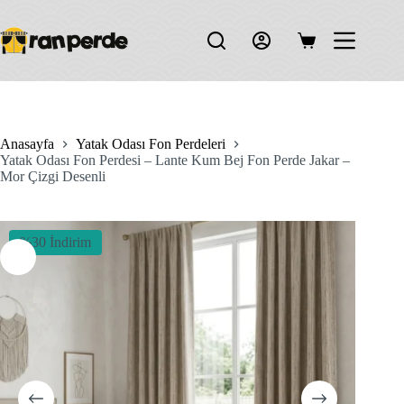
Skip
to
content
Shopping
cart
Anasayfa
Yatak Odası Fon Perdeleri
Yatak Odası Fon Perdesi – Lante Kum Bej Fon Perde Jakar –
Mor Çizgi Desenli
%30 İndirim