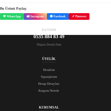
Bu Ürünü Paylaş:
💬 WhatsApp
📸 Instagram
🔵 Facebook
📌 Pinterest
İLETİŞİM
0535 884 83 49
Müşteri Destek Hattı
ÜYELİK
Hesabım
Siparişlerim
Hesap Detayları
Kargom Nerede
KURUMSAL