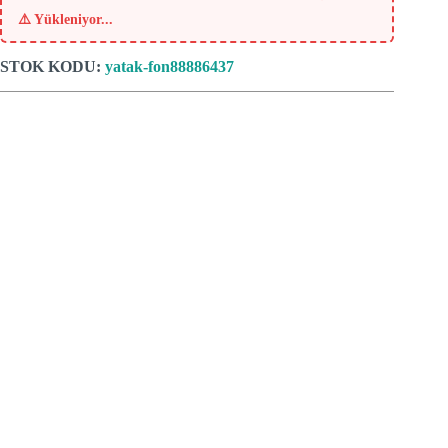
⚠️
Yükleniyor...
STOK KODU:
yatak-fon88886437