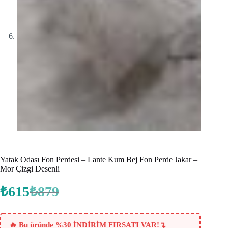
Yatak Odası Fon Perdesi – Lante Kum Bej Fon Perde Jakar –
Mor Çizgi Desenli
₺
615
₺
879
Orijinal
Şu
fiyat:
andaki
fiyat:
₺879.
₺615.
↴
🔥 Bu üründe %30 İNDİRİM FIRSATI VAR!