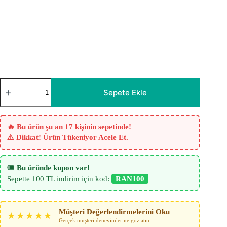
Yatak
Odası
Sepete Ekle
Fon
Perdesi
-
Lante
🔥 Bu ürün şu an 17 kişinin sepetinde!
Kum
⚠️ Dikkat! Ürün Tükeniyor Acele Et.
Bej
Fon
Perde
Jakar
🎟️
Bu üründe kupon var!
-
Sepette 100 TL indirim için kod:
RAN100
Mor
Çizgi
Desenli
adet
Müşteri Değerlendirmelerini Oku
★★★★★
Gerçek müşteri deneyimlerine göz atın