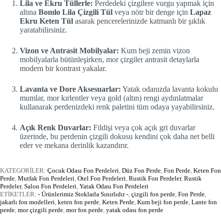
Lila ve Ekru Tüllerle:
Perdedeki çizgilere vurgu yapmak için
altına
Bomlo Lila Çizgili Tül
veya nötr bir denge için
Lapaz
Ekru Keten Tül
asarak pencerelerinizde katmanlı bir şıklık
yaratabilirsiniz.
Vizon ve Antrasit Mobilyalar:
Kum beji zemin vizon
mobilyalarla bütünleşirken, mor çizgiler antrasit detaylarla
modern bir kontrast yakalar.
Lavanta ve Dore Aksesuarlar:
Yatak odanızda lavanta kokulu
mumlar, mor kırlentler veya gold (altın) rengi aydınlatmalar
kullanarak perdenizdeki renk paletini tüm odaya yayabilirsiniz.
Açık Renk Duvarlar:
Fildişi veya çok açık gri duvarlar
üzerinde, bu perdenin çizgili dokusu kendini çok daha net belli
eder ve mekana derinlik kazandırır.
KATEGORİLER:
Çocuk Odası Fon Perdeleri
,
Düz Fon Perde
,
Fon Perde
,
Keten Fon
Perde
,
Mutfak Fon Perdeleri
,
Otel Fon Perdeleri
,
Rustik Fon Perdeler
,
Rustik
Perdeler
,
Salon Fon Perdeleri
,
Yatak Odası Fon Perdeleri
ETİKETLER:
- Ürünlerimiz Stoklarla Sınırlıdır -
,
çizgili fon perde
,
Fon Perde
,
jakarlı fon modelleri
,
keten fon perde
,
Keten Perde
,
Kum beji fon perde
,
Lante fon
perde
,
mor çizgili perde
,
mor fon perde
,
yatak odası fon perde