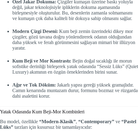
Özel Jakar Dokuma:
Çizgiler kumaşın üzerine baskı yoluyla
değil, jakar teknolojisiyle ipliklerin dokuma aşamasında
birleşmesiyle oluşturulur. Bu, desenlerin zamanla solmamasını
ve kumaşın çok daha kaliteli bir dokuya sahip olmasını sağlar.
Modern Çizgi Deseni:
Kum beji zemin üzerindeki dikey mor
çizgiler, gözü tavana doğru yönlendirerek odanın olduğundan
daha yüksek ve ferah görünmesini sağlayan mimari bir illüzyon
yaratır.
Kum Beji ve Mor Kontrastı:
Bejin doğal sıcaklığı ile morun
sofistike derinliği birleşerek yatak odasında “Sessiz Lüks” (Quiet
Luxury) akımının en özgün örneklerinden birini sunar.
Ağır ve Tok Döküm:
Jakarlı yapısı gereği yüksek gramajlıdır.
Camın kenarında muntazam durur, formunu bozmaz ve rüzgarda
dahi asaletini korur.
Yatak Odasında Kum Beji-Mor Kombinleri
Bu model, özellikle
“Modern-Klasik”
,
“Contemporary”
ve
“Pastel
Lüks”
tarzları için kusursuz bir tamamlayıcıdır: