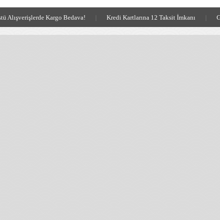
tü Alışverişlerde Kargo Bedava!
|
Kredi Kartlarına 12 Taksit İmkanı
|
G