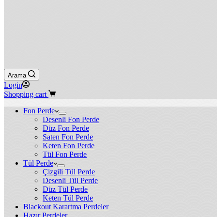
Arama
Login
Shopping cart
Fon Perde
Desenli Fon Perde
Düz Fon Perde
Saten Fon Perde
Keten Fon Perde
Tül Fon Perde
Tül Perde
Çizgili Tül Perde
Desenli Tül Perde
Düz Tül Perde
Keten Tül Perde
Blackout Karartma Perdeler
Hazır Perdeler