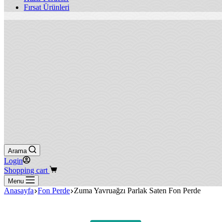
Fırsat Ürünleri
Arama
Login
Shopping cart
Menu
Anasayfa
Fon Perde
Zuma Yavruağzı Parlak Saten Fon Perde