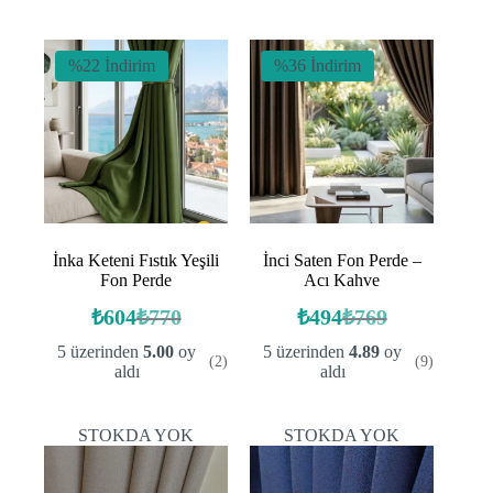
₺582.
%22 İndirim
%36 İndirim
İnka Keteni Fıstık Yeşili
İnci Saten Fon Perde –
Fon Perde
Acı Kahve
₺
604
₺
770
₺
494
₺
769
Orijinal
Şu
Orijinal
Şu
fiyat:
andaki
fiyat:
andaki
5 üzerinden
5.00
oy
5 üzerinden
4.89
oy
(2)
(9)
fiyat:
fiyat:
₺770.
₺769.
aldı
aldı
₺604.
₺494.
STOKDA YOK
STOKDA YOK