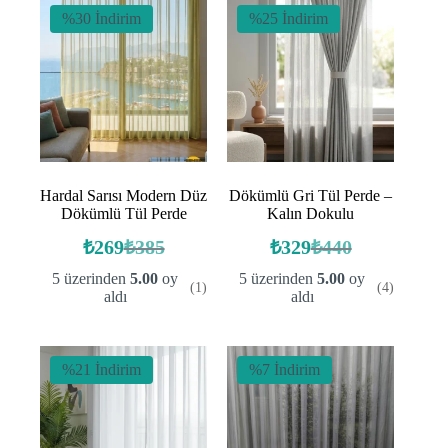
%30 İndirim
%25 İndirim
Hardal Sarısı Modern Düz
Dökümlü Gri Tül Perde –
Dökümlü Tül Perde
Kalın Dokulu
₺
269
₺
385
₺
329
₺
440
Orijinal
Şu
Orijinal
Şu
fiyat:
andaki
fiyat:
andaki
5 üzerinden
5.00
oy
5 üzerinden
5.00
oy
(1)
(4)
fiyat:
fiyat:
₺385.
₺440.
aldı
aldı
₺269.
₺329.
%21 İndirim
%7 İndirim