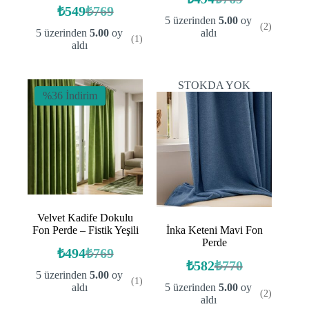
Orijinal
Şu
₺
549
₺
769
Orijinal
Şu
fiyat:
andaki
5 üzerinden
5.00
oy
(2)
fiyat:
andaki
fiyat:
₺769.
5 üzerinden
5.00
oy
aldı
(1)
fiyat:
₺769.
₺494.
aldı
₺549.
STOKDA YOK
%36 İndirim
Velvet Kadife Dokulu
Fon Perde – Fistik Yeşili
İnka Keteni Mavi Fon
Perde
₺
494
₺
769
Orijinal
Şu
₺
582
₺
770
fiyat:
andaki
Orijinal
Şu
5 üzerinden
5.00
oy
(1)
fiyat:
fiyat:
andaki
₺769.
aldı
5 üzerinden
5.00
oy
(2)
fiyat:
₺494.
₺770.
aldı