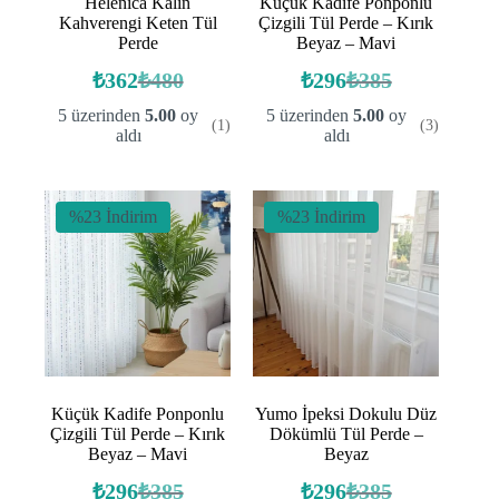
Helenica Kalın
Küçük Kadife Ponponlu
Kahverengi Keten Tül
Çizgili Tül Perde – Kırık
Perde
Beyaz – Mavi
₺
362
₺
480
₺
296
₺
385
Orijinal
Şu
Orijinal
Şu
fiyat:
andaki
fiyat:
andaki
5 üzerinden
5.00
oy
5 üzerinden
5.00
oy
(1)
(3)
fiyat:
fiyat:
₺480.
₺385.
aldı
aldı
₺362.
₺296.
%23 İndirim
%23 İndirim
Küçük Kadife Ponponlu
Yumo İpeksi Dokulu Düz
Çizgili Tül Perde – Kırık
Dökümlü Tül Perde –
Beyaz – Mavi
Beyaz
₺
296
₺
385
₺
296
₺
385
Orijinal
Şu
Orijinal
Şu