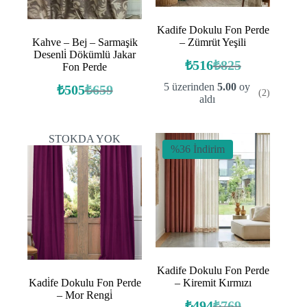
Kadife Dokulu Fon Perde
Kahve – Bej – Sarmaşik
– Zümrüt Yeşili
Desenli̇ Dökümlü Jakar
₺
516
₺
825
Fon Perde
Orijinal
Şu
fiyat:
andaki
5 üzerinden
5.00
oy
₺
505
₺
659
(2)
Orijinal
Şu
fiyat:
₺825.
aldı
fiyat:
andaki
₺516.
fiyat:
₺659.
₺505.
STOKDA YOK
%36 İndirim
Kadife Dokulu Fon Perde
Kadi̇fe Dokulu Fon Perde
– Kiremit Kırmızı
– Mor Rengi̇
₺
494
₺
769