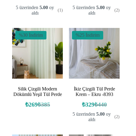
fiyat:
andaki
fiyat:
andaki
5 üzerinden
5.00
oy
5 üzerinden
5.00
oy
(1)
(2)
fiyat:
fiyat:
₺385.
₺385.
aldı
aldı
₺296.
₺296.
%30 İndirim
%25 İndirim
Silik Çizgili Modern
İkiz Çizgili Tül Perde
Dökümlü Yeşil Tül Perde
Krem – Ekru -8393
₺
269
₺
385
₺
329
₺
440
Orijinal
Şu
Orijinal
Şu
fiyat:
andaki
fiyat:
andaki
5 üzerinden
5.00
oy
(2)
fiyat:
fiyat:
₺385.
₺440.
aldı
₺269.
₺329.