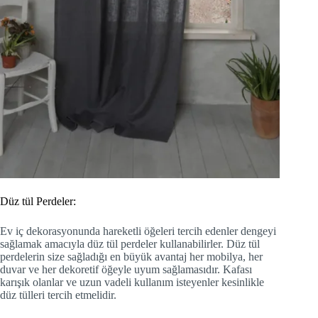
Düz tül Perdeler:
Ev iç dekorasyonunda hareketli öğeleri tercih edenler dengeyi
sağlamak amacıyla düz tül perdeler kullanabilirler. Düz tül
perdelerin size sağladığı en büyük avantaj her mobilya, her
duvar ve her dekoretif öğeyle uyum sağlamasıdır. Kafası
karışık olanlar ve uzun vadeli kullanım isteyenler kesinlikle
düz tülleri tercih etmelidir.