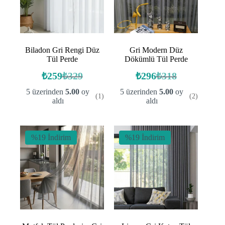
Biladon Gri Rengi Düz
Gri Modern Düz
Tül Perde
Dökümlü Tül Perde
₺
259
₺
329
₺
296
₺
318
Orijinal
Şu
Orijinal
Şu
fiyat:
andaki
fiyat:
andaki
5 üzerinden
5.00
oy
5 üzerinden
5.00
oy
(1)
(2)
fiyat:
fiyat:
₺329.
₺318.
aldı
aldı
₺259.
₺296.
%19 İndirim
%19 İndirim